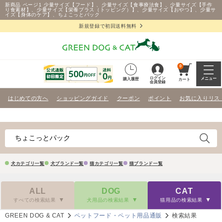
新商品 ページ1 少量サイズ【フード】、少量サイズ【食事療法食】、少量サイズ【手作
り食素材】、少量サイズ【栄養プラス（トッピング）】、少量サイズ【おやつ】、少量サ
イズ【身体のケア】、ちょこっとパック
新規登録で初回送料無料
0
ログイン
メニュー
購入履歴
カート
会員登録
はじめての方へ
ショッピングガイド
クーポン
ポイント
お気に入りリス
犬カテゴリ一覧
犬ブランド一覧
猫カテゴリ一覧
猫ブランド一覧
ALL
DOG
CAT
すべての検索結果
犬用品の検索結果
猫用品の検索結果
GREEN DOG & CAT
ペットフード・ペット用品通販
検索結果