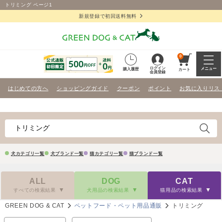
トリミング ページ1
新規登録で初回送料無料
0
ログイン
メニュー
購入履歴
カート
会員登録
はじめての方へ
ショッピングガイド
クーポン
ポイント
お気に入りリス
犬カテゴリ一覧
犬ブランド一覧
猫カテゴリ一覧
猫ブランド一覧
ALL
DOG
CAT
すべての検索結果
犬用品の検索結果
猫用品の検索結果
GREEN DOG & CAT
ペットフード・ペット用品通販
トリミング