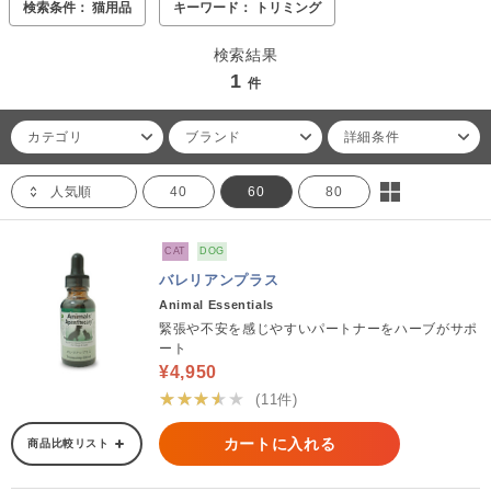
検索条件： 猫用品
キーワード： トリミング
検索結果
1
件
カテゴリ
ブランド
詳細条件
人気順
40
60
80
CAT
DOG
バレリアンプラス
Animal Essentials
緊張や不安を感じやすいパートナーをハーブがサポ
ート
¥4,950
★★★★★
(11件)
カートに入れる
商品比較リスト