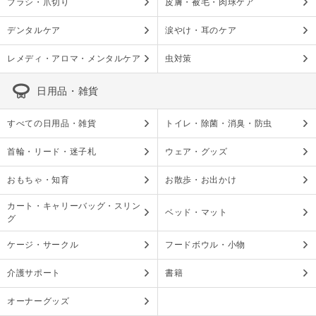
ブラシ・爪切り
皮膚・被毛・肉球ケア
デンタルケア
涙やけ・耳のケア
レメディ・アロマ・メンタルケア
虫対策
日用品・雑貨
すべての日用品・雑貨
トイレ・除菌・消臭・防虫
首輪・リード・迷子札
ウェア・グッズ
おもちゃ・知育
お散歩・お出かけ
カート・キャリーバッグ・スリン
ベッド・マット
グ
ケージ・サークル
フードボウル・小物
介護サポート
書籍
オーナーグッズ