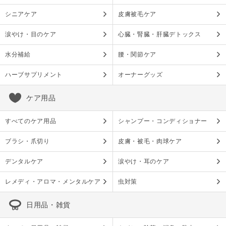
シニアケア
皮膚被毛ケア
涙やけ・目のケア
心臓・腎臓・肝臓デトックス
水分補給
腰・関節ケア
ハーブサプリメント
オーナーグッズ
ケア用品
すべてのケア用品
シャンプー・コンディショナー
ブラシ・爪切り
皮膚・被毛・肉球ケア
デンタルケア
涙やけ・耳のケア
レメディ・アロマ・メンタルケア
虫対策
日用品・雑貨