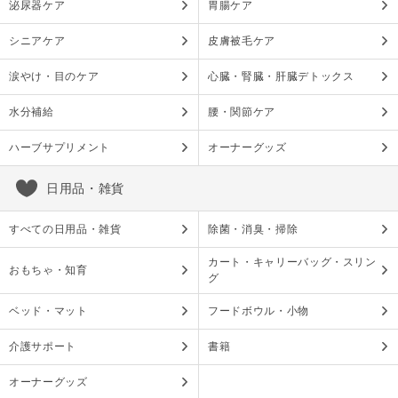
泌尿器ケア
胃腸ケア
シニアケア
皮膚被毛ケア
涙やけ・目のケア
心臓・腎臓・肝臓デトックス
水分補給
腰・関節ケア
ハーブサプリメント
オーナーグッズ
日用品・雑貨
すべての日用品・雑貨
除菌・消臭・掃除
カート・キャリーバッグ・スリン
おもちゃ・知育
グ
ベッド・マット
フードボウル・小物
介護サポート
書籍
オーナーグッズ