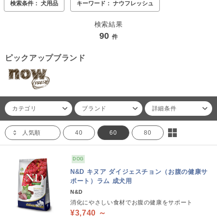
検索条件： 犬用品
キーワード： ナウフレッシュ
検索結果
90
件
ピックアップブランド
カテゴリ
ブランド
詳細条件
人気順
40
60
80
DOG
N&D キヌア ダイジェスチョン（お腹の健康サ
ポート）ラム 成犬用
N&D
消化にやさしい食材でお腹の健康をサポート
¥3,740 ～