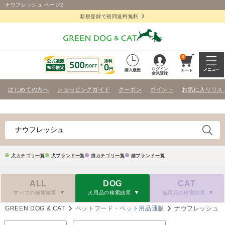
ナウフレッシュ ページ2
新規登録で初回送料無料
0
ログイン
メニュー
購入履歴
カート
会員登録
はじめての方へ
ショッピングガイド
クーポン
ポイント
お気に入りリス
犬カテゴリ一覧
犬ブランド一覧
猫カテゴリ一覧
猫ブランド一覧
ALL
DOG
CAT
すべての検索結果
犬用品の検索結果
猫用品の検索結果
GREEN DOG & CAT
ペットフード・ペット用品通販
ナウフレッシュ