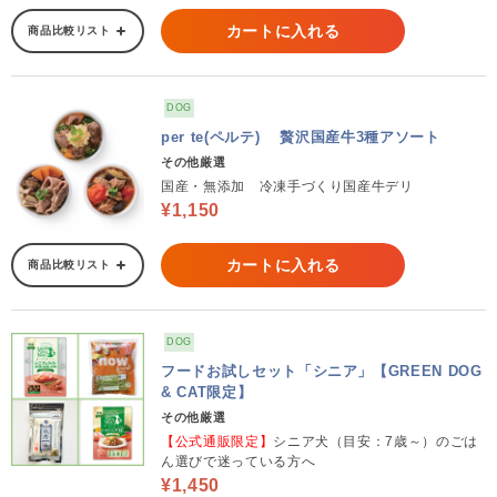
カートに入れる
商品比較リスト
DOG
per te(ペルテ) 贅沢国産牛3種アソート
その他厳選
国産・無添加 冷凍手づくり国産牛デリ
¥1,150
カートに入れる
商品比較リスト
DOG
フードお試しセット「シニア」【GREEN DOG
& CAT限定】
その他厳選
【公式通販限定】
シニア犬（目安：7歳～）のごは
ん選びで迷っている方へ
¥1,450