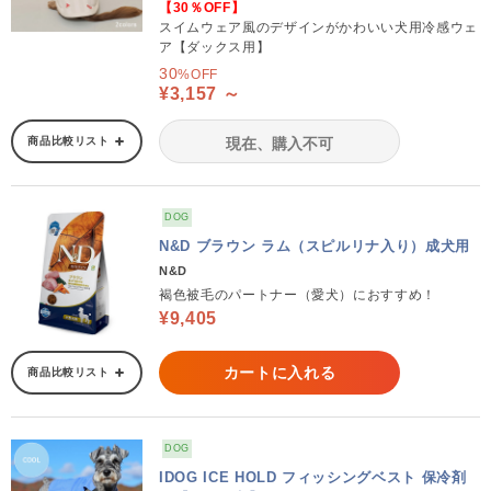
【30％OFF】
スイムウェア風のデザインがかわいい犬用冷感ウェ
ア【ダックス用】
30
%OFF
¥3,157 ～
商品比較リスト
現在、購入不可
DOG
N&D ブラウン ラム（スピルリナ入り）成犬用
N&D
褐色被毛のパートナー（愛犬）におすすめ！
¥9,405
カートに入れる
商品比較リスト
DOG
IDOG ICE HOLD フィッシングベスト 保冷剤