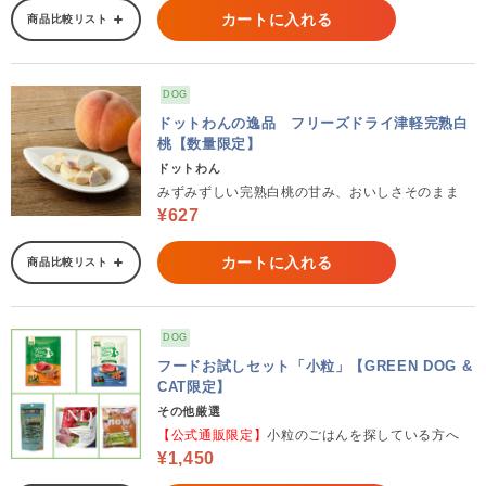
カートに入れる
商品比較リスト
DOG
ドットわんの逸品 フリーズドライ津軽完熟白
桃【数量限定】
ドットわん
みずみずしい完熟白桃の甘み、おいしさそのまま
¥627
カートに入れる
商品比較リスト
DOG
フードお試しセット「小粒」【GREEN DOG &
CAT限定】
その他厳選
【公式通販限定】
小粒のごはんを探している方へ
¥1,450