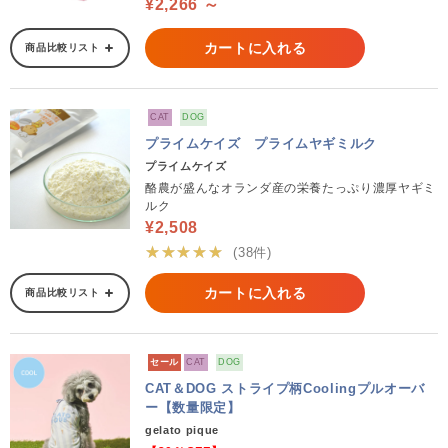
¥2,266 ～
カートに入れる
商品比較リスト
CAT
DOG
プライムケイズ プライムヤギミルク
プライムケイズ
酪農が盛んなオランダ産の栄養たっぷり濃厚ヤギミ
ルク
¥2,508
★★★★★
(38件)
カートに入れる
商品比較リスト
セール
CAT
DOG
CAT＆DOG ストライプ柄Coolingプルオーバ
ー【数量限定】
gelato pique