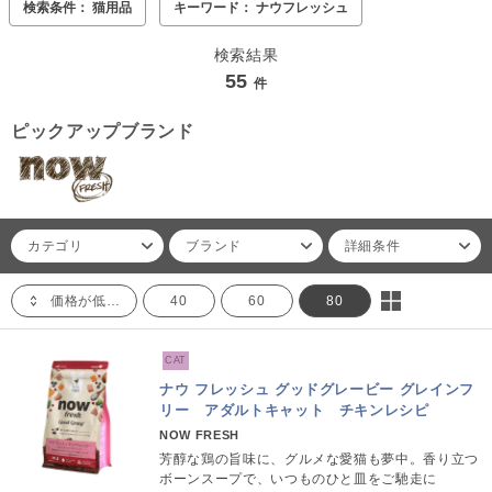
検索条件： 猫用品
キーワード： ナウフレッシュ
検索結果
55
件
ピックアップブランド
カテゴリ
ブランド
詳細条件
価格が低い順
40
60
80
CAT
ナウ フレッシュ グッドグレービー グレインフ
リー アダルトキャット チキンレシピ
NOW FRESH
芳醇な鶏の旨味に、グルメな愛猫も夢中。香り立つ
ボーンスープで、いつものひと皿をご馳走に