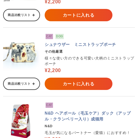
¥2,200
カートに入れる
商品比較リスト
CAT
DOG
シュナウザー ミニストラップポーチ
その他厳選
様々な使い方のできる可愛い犬柄のミニストラップ
ポーチ
¥2,200
カートに入れる
商品比較リスト
CAT
N&D ヘアボール（毛玉ケア）ダック（アップ
ル・クランベリー入り）成猫用
N&D
毛玉が気になるパートナー（愛猫）におすすめ！