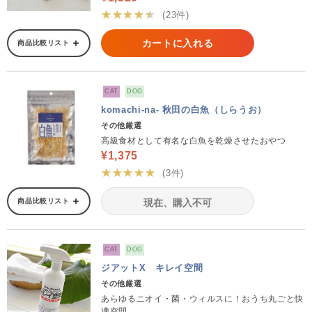
★★★★★
(23件)
カートに入れる
商品比較リスト
CAT
DOG
komachi-na- 秋田の白魚（しらうお）
その他厳選
高級食材として有名な白魚を乾燥させたおやつ
¥1,375
★★★★★
(3件)
商品比較リスト
現在、購入不可
CAT
DOG
ジアットX キレイ空間
その他厳選
あらゆるニオイ・菌・ウィルスに！おうち丸ごと快
適空間