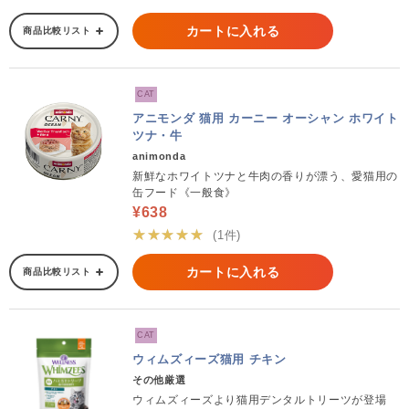
カートに入れる
商品比較リスト
CAT
アニモンダ 猫用 カーニー オーシャン ホワイト
ツナ・牛
animonda
新鮮なホワイトツナと牛肉の香りが漂う、愛猫用の
缶フード《一般食》
¥638
★★★★★
(1件)
カートに入れる
商品比較リスト
CAT
ウィムズィーズ猫用 チキン
その他厳選
ウィムズィーズより猫用デンタルトリーツが登場