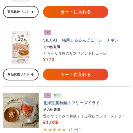
カートに入れる
商品比較リスト
CAT
SILCAT 猫用しるるんピューレ チキン
その他厳選
とろーり食感のサプリメントピューレ
¥770
カートに入れる
商品比較リスト
CAT
DOG
北海道産秋鮭のフリーズドライ
その他厳選
豊かなうまみで食欲そそる秋鮭のフリーズドライ
¥1,089
★★★★★
(11件)