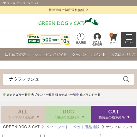
ナウフレッシュ ページ1
新規登録で初回送料無料
0
ログイン
メニュー
購入履歴
カート
会員登録
はじめての方へ
ショッピングガイド
クーポン
ポイント
お気に入りリス
犬カテゴリ一覧
犬ブランド一覧
猫カテゴリ一覧
猫ブランド一覧
ALL
DOG
CAT
すべての検索結果
犬用品の検索結果
猫用品の検索結果
GREEN DOG & CAT
ペットフード・ペット用品通販
ナウフレッシュ