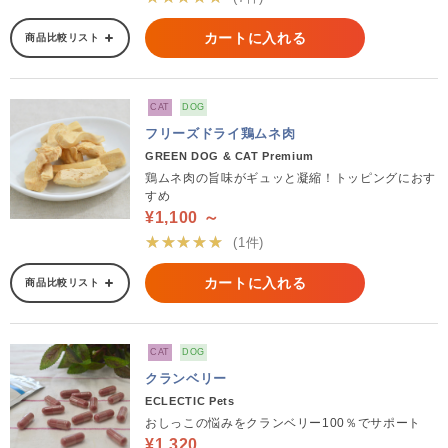
カートに入れる
商品比較リスト
CAT
DOG
フリーズドライ鶏ムネ肉
GREEN DOG & CAT Premium
鶏ムネ肉の旨味がギュッと凝縮！トッピングにおす
すめ
¥1,100 ～
★★★★★
(1件)
カートに入れる
商品比較リスト
CAT
DOG
クランベリー
ECLECTIC Pets
おしっこの悩みをクランベリー100％でサポート
¥1,320