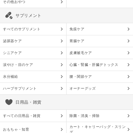
その他おやつ
サプリメント
すべてのサプリメント
免疫ケア
泌尿器ケア
胃腸ケア
シニアケア
皮膚被毛ケア
涙やけ・目のケア
心臓・腎臓・肝臓デトックス
水分補給
腰・関節ケア
ハーブサプリメント
オーナーグッズ
日用品・雑貨
すべての日用品・雑貨
除菌・消臭・掃除
カート・キャリーバッグ・スリン
おもちゃ・知育
グ