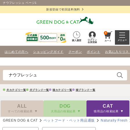
ナウフレッシュ ページ1
新規登録で初回送料無料
0
ログイン
メニュー
購入履歴
カート
会員登録
はじめての方へ
ショッピングガイド
クーポン
ポイント
お気に入りリス
犬カテゴリ一覧
犬ブランド一覧
猫カテゴリ一覧
猫ブランド一覧
ALL
DOG
CAT
すべての検索結果
犬用品の検索結果
猫用品の検索結果
GREEN DOG & CAT
ペットフード・ペット用品通販
Naturally Fresh