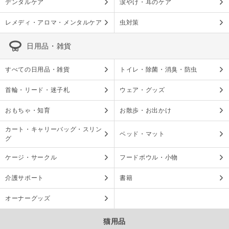
デンタルケア
涙やけ・耳のケア
レメディ・アロマ・メンタルケア
虫対策
日用品・雑貨
すべての日用品・雑貨
トイレ・除菌・消臭・防虫
首輪・リード・迷子札
ウェア・グッズ
おもちゃ・知育
お散歩・お出かけ
カート・キャリーバッグ・スリン
ベッド・マット
グ
ケージ・サークル
フードボウル・小物
介護サポート
書籍
オーナーグッズ
猫用品