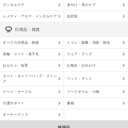
デンタルケア
涙やけ・耳のケア
レメディ・アロマ・メンタルケア
虫対策
日用品・雑貨
すべての日用品・雑貨
トイレ・除菌・消臭・防虫
首輪・リード・迷子札
ウェア・グッズ
おもちゃ・知育
お散歩・お出かけ
カート・キャリーバッグ・スリン
ベッド・マット
グ
ケージ・サークル
フードボウル・小物
介護サポート
書籍
オーナーグッズ
猫用品