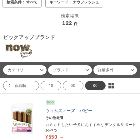
検索条件： すべて
キーワード： ナウフレッシュ
検索結果
122
件
ピックアップブランド
カテゴリ
ブランド
詳細条件
新着順
40
60
80
DOG
ウィムズィーズ パピー
その他厳選
カミカミしたい子犬におすすめなデンタルサポート
おやつ
¥550 ～