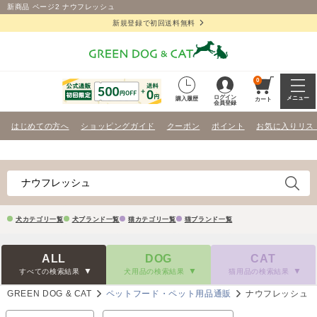
新商品 ページ2 ナウフレッシュ
新規登録で初回送料無料
0
ログイン
メニュー
購入履歴
カート
会員登録
はじめての方へ
ショッピングガイド
クーポン
ポイント
お気に入りリス
犬カテゴリ一覧
犬ブランド一覧
猫カテゴリ一覧
猫ブランド一覧
ALL
DOG
CAT
すべての検索結果
犬用品の検索結果
猫用品の検索結果
GREEN DOG & CAT
ペットフード・ペット用品通販
ナウフレッシュ