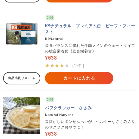
DOG
K9ナチュラル プレミアム缶 ビーフ・フィー
スト
K9Natural
栄養バランスに優れた牛肉メインのウェットタイプ
の総合栄養食《総合栄養食》
¥638
★★★★★
(12件)
カートに入れる
商品比較リスト
DOG
パフクラッカー ささみ
Natural Harvest
昔懐かしいポンせんべいが、ヘルシーなささみ入り
のサクサクおやつに！
¥638