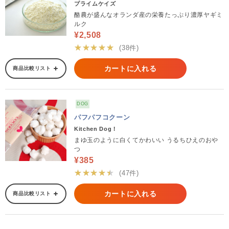
プライムケイズ
酪農が盛んなオランダ産の栄養たっぷり濃厚ヤギミ
ルク
¥2,508
★★★★★
(38件)
カートに入れる
商品比較リスト
DOG
パフパフコクーン
Kitchen Dog！
まゆ玉のように白くてかわいい うるちひえのおや
つ
¥385
★★★★★
(47件)
カートに入れる
商品比較リスト