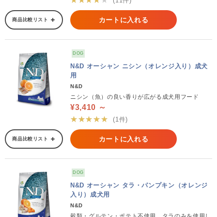
(11件)
カートに入れる
商品比較リスト
DOG
N&D オーシャン ニシン（オレンジ入り）成犬
用
N&D
ニシン（魚）の良い香りが広がる成犬用フード
¥3,410 ～
★★★★★
(1件)
カートに入れる
商品比較リスト
DOG
N&D オーシャン タラ・パンプキン（オレンジ
入り）成犬用
N&D
穀類・グルテン・ポテト不使用。タラのみを使用し