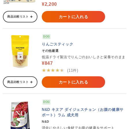
¥2,200
カートに入れる
商品比較リスト
DOG
りんごスティック
その他厳選
低温ドライ製法でりんごのおいしさと栄養そのまま
¥847
★★★★★
(11件)
カートに入れる
商品比較リスト
DOG
N&D キヌア ダイジェスチョン（お腹の健康サ
ポート）ラム 成犬用
N&D
消化にやさしい食材でお腹の健康をサポート