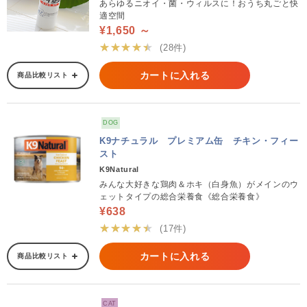
あらゆるニオイ・菌・ウィルスに！おうち丸ごと快
適空間
¥1,650 ～
★★★★★
(28件)
カートに入れる
商品比較リスト
DOG
K9ナチュラル プレミアム缶 チキン・フィー
スト
K9Natural
みんな大好きな鶏肉＆ホキ（白身魚）がメインのウ
ェットタイプの総合栄養食《総合栄養食》
¥638
★★★★★
(17件)
カートに入れる
商品比較リスト
CAT