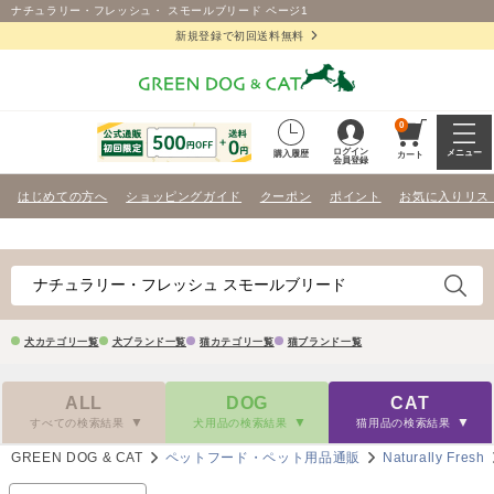
ナチュラリー・フレッシュ・ スモールブリード ページ1
新規登録で初回送料無料
0
ログイン
メニュー
購入履歴
カート
会員登録
はじめての方へ
ショッピングガイド
クーポン
ポイント
お気に入りリス
犬カテゴリ一覧
犬ブランド一覧
猫カテゴリ一覧
猫ブランド一覧
ALL
DOG
CAT
すべての検索結果
犬用品の検索結果
猫用品の検索結果
GREEN DOG & CAT
ペットフード・ペット用品通販
Naturally Fresh