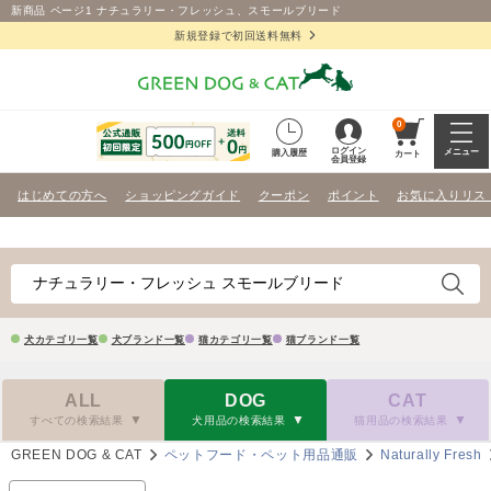
新商品 ページ1 ナチュラリー・フレッシュ、スモールブリード
新規登録で初回送料無料
0
ログイン
メニュー
購入履歴
カート
会員登録
はじめての方へ
ショッピングガイド
クーポン
ポイント
お気に入りリス
犬カテゴリ一覧
犬ブランド一覧
猫カテゴリ一覧
猫ブランド一覧
ALL
DOG
CAT
すべての検索結果
犬用品の検索結果
猫用品の検索結果
GREEN DOG & CAT
ペットフード・ペット用品通販
Naturally Fresh