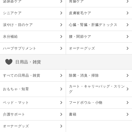
泌尿器ケア
胃腸ケア
シニアケア
皮膚被毛ケア
涙やけ・目のケア
心臓・腎臓・肝臓デトックス
水分補給
腰・関節ケア
ハーブサプリメント
オーナーグッズ
日用品・雑貨
すべての日用品・雑貨
除菌・消臭・掃除
カート・キャリーバッグ・スリン
おもちゃ・知育
グ
ベッド・マット
フードボウル・小物
介護サポート
書籍
オーナーグッズ