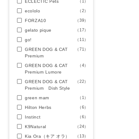
ECLECTIC Pets
（1）
ecololo
（2）
FORZA10
（39）
gelato pique
（17）
go!
（11）
GREEN DOG & CAT
（71）
Premium
GREEN DOG & CAT
（4）
Premium Lumore
GREEN DOG & CAT
（22）
Premium Dish Style
green mam
（1）
Hilton Herbs
（6）
Instinct
（6）
K9Natural
（24）
Kia Ora（キア オラ）
（13）