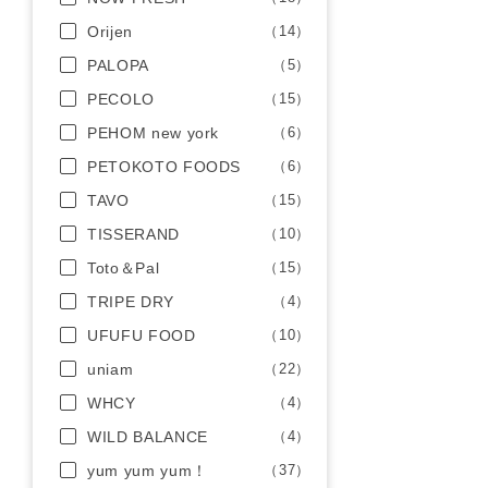
Orijen
（14）
PALOPA
（5）
PECOLO
（15）
PEHOM new york
（6）
PETOKOTO FOODS
（6）
TAVO
（15）
TISSERAND
（10）
Toto＆Pal
（15）
TRIPE DRY
（4）
UFUFU FOOD
（10）
uniam
（22）
WHCY
（4）
WILD BALANCE
（4）
yum yum yum！
（37）