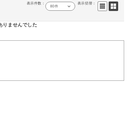
表示件数：
表示切替：
80件
ありませんでした