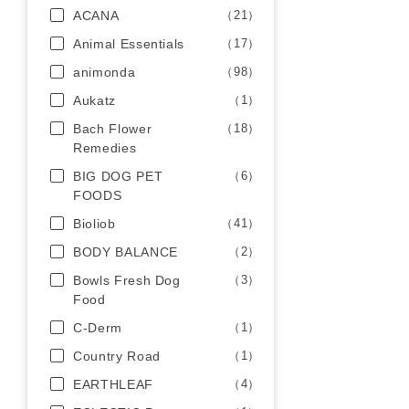
ACANA
（21）
Animal Essentials
（17）
animonda
（98）
Aukatz
（1）
Bach Flower
（18）
Remedies
BIG DOG PET
（6）
FOODS
Bioliob
（41）
BODY BALANCE
（2）
Bowls Fresh Dog
（3）
Food
C-Derm
（1）
Country Road
（1）
EARTHLEAF
（4）