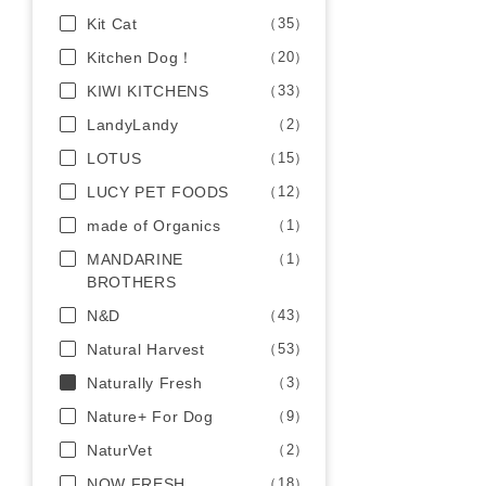
Kit Cat
（35）
Kitchen Dog！
（20）
KIWI KITCHENS
（33）
LandyLandy
（2）
LOTUS
（15）
LUCY PET FOODS
（12）
made of Organics
（1）
MANDARINE
（1）
BROTHERS
N&D
（43）
Natural Harvest
（53）
Naturally Fresh
（3）
Nature+ For Dog
（9）
NaturVet
（2）
NOW FRESH
（18）