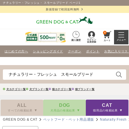
ナチュラリー・フレッシュ・ スモールブリード ページ1
新規登録で初回送料無料
0
ログイン
メニュー
購入履歴
カート
会員登録
はじめての方へ
ショッピングガイド
クーポン
ポイント
お気に入りリス
犬カテゴリ一覧
犬ブランド一覧
猫カテゴリ一覧
猫ブランド一覧
ALL
DOG
CAT
すべての検索結果
犬用品の検索結果
猫用品の検索結果
GREEN DOG & CAT
ペットフード・ペット用品通販
Naturally Fresh