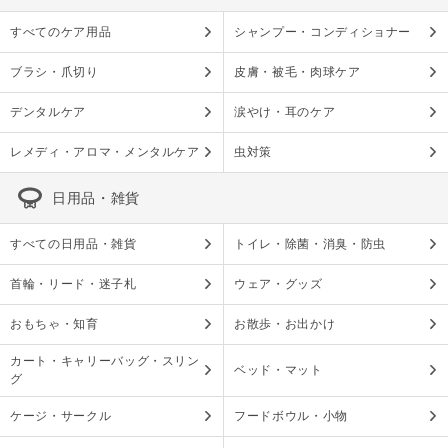
すべてのケア用品
シャンプー・コンディショナー
ブラシ・爪切り
皮膚・被毛・肉球ケア
デンタルケア
涙やけ・耳のケア
レメディ・アロマ・メンタルケア
虫対策
日用品・雑貨
すべての日用品・雑貨
トイレ・除菌・消臭・防虫
首輪・リード・迷子札
ウェア・グッズ
おもちゃ・知育
お散歩・お出かけ
カート・キャリーバッグ・スリン
ベッド・マット
グ
ケージ・サークル
フードボウル・小物