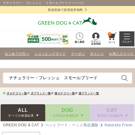
ナチュラリー・フレッシュ・ スモールブリード ページ1
新規登録で初回送料無料
0
ログイン
メニュー
購入履歴
カート
会員登録
はじめての方へ
ショッピングガイド
クーポン
ポイント
お気に入りリス
犬カテゴリ一覧
犬ブランド一覧
猫カテゴリ一覧
猫ブランド一覧
ALL
DOG
CAT
すべての検索結果
犬用品の検索結果
猫用品の検索結果
GREEN DOG & CAT
ペットフード・ペット用品通販
Naturally Fresh