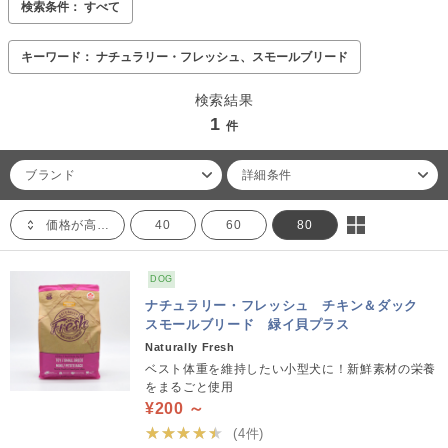
検索条件： すべて
キーワード： ナチュラリー・フレッシュ、スモールブリード
検索結果
1
件
ブランド
詳細条件
価格が高い順
40
60
80
DOG
ナチュラリー・フレッシュ チキン＆ダック
スモールブリード 緑イ貝プラス
Naturally Fresh
ベスト体重を維持したい小型犬に！新鮮素材の栄養
をまるごと使用
¥200 ～
★★★★★
(4件)