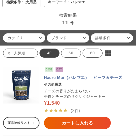
検索条件： 犬用品
キーワード： ハレマエ
検索結果
11
件
カテゴリ
ブランド
詳細条件
人気順
40
60
80
DOG
CAT
Haere Mai（ハレマエ） ビーフ＆チーズ
その他厳選
チーズの香りがたまらない！
牛肉とチーズのサクサクジャーキー
¥1,540
★★★★★
(3件)
カートに入れる
商品比較リスト