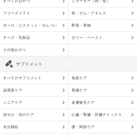
すべてのおやつ
ジャーキー（肉・魚）
フリーズドライ
骨・ガム・アキレス
ボーロ・ビスケット・せんべい
野菜・果物
チーズ・乳製品
ゼリー・ペースト
その他おやつ
サプリメント
すべてのサプリメント
免疫ケア
泌尿器ケア
胃腸ケア
シニアケア
皮膚被毛ケア
涙やけ・目のケア
心臓・腎臓・肝臓デトックス
水分補給
腰・関節ケア