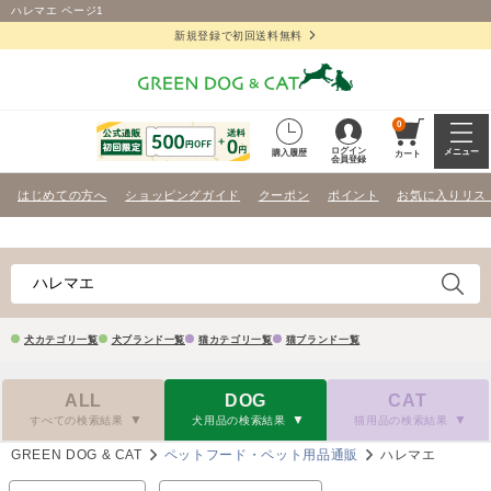
ハレマエ ページ1
新規登録で初回送料無料
0
ログイン
メニュー
購入履歴
カート
会員登録
はじめての方へ
ショッピングガイド
クーポン
ポイント
お気に入りリス
犬カテゴリ一覧
犬ブランド一覧
猫カテゴリ一覧
猫ブランド一覧
ALL
DOG
CAT
すべての検索結果
犬用品の検索結果
猫用品の検索結果
GREEN DOG & CAT
ペットフード・ペット用品通販
ハレマエ