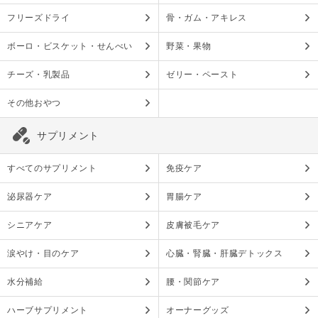
フリーズドライ
骨・ガム・アキレス
ボーロ・ビスケット・せんべい
野菜・果物
チーズ・乳製品
ゼリー・ペースト
その他おやつ
サプリメント
すべてのサプリメント
免疫ケア
泌尿器ケア
胃腸ケア
シニアケア
皮膚被毛ケア
涙やけ・目のケア
心臓・腎臓・肝臓デトックス
水分補給
腰・関節ケア
ハーブサプリメント
オーナーグッズ