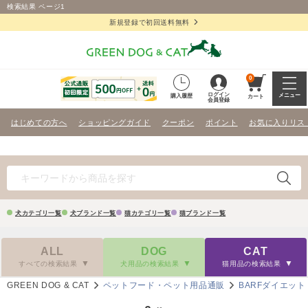
検索結果 ページ1
新規登録で初回送料無料
0
ログイン
メニュー
購入履歴
カート
会員登録
はじめての方へ
ショッピングガイド
クーポン
ポイント
お気に入りリス
犬カテゴリ一覧
犬ブランド一覧
猫カテゴリ一覧
猫ブランド一覧
ALL
DOG
CAT
すべての検索結果
犬用品の検索結果
猫用品の検索結果
GREEN DOG & CAT
ペットフード・ペット用品通販
BARFダイエット