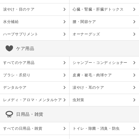
涙やけ・目のケア
心臓・腎臓・肝臓デトックス
水分補給
腰・関節ケア
ハーブサプリメント
オーナーグッズ
ケア用品
すべてのケア用品
シャンプー・コンディショナー
ブラシ・爪切り
皮膚・被毛・肉球ケア
デンタルケア
涙やけ・耳のケア
レメディ・アロマ・メンタルケア
虫対策
日用品・雑貨
すべての日用品・雑貨
トイレ・除菌・消臭・防虫