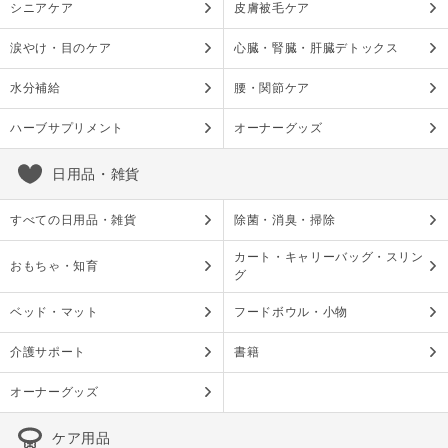
シニアケア
皮膚被毛ケア
涙やけ・目のケア
心臓・腎臓・肝臓デトックス
水分補給
腰・関節ケア
ハーブサプリメント
オーナーグッズ
日用品・雑貨
すべての日用品・雑貨
除菌・消臭・掃除
カート・キャリーバッグ・スリン
おもちゃ・知育
グ
ベッド・マット
フードボウル・小物
介護サポート
書籍
オーナーグッズ
ケア用品