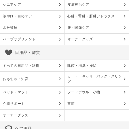
シニアケア
皮膚被毛ケア
涙やけ・目のケア
心臓・腎臓・肝臓デトックス
水分補給
腰・関節ケア
ハーブサプリメント
オーナーグッズ
日用品・雑貨
すべての日用品・雑貨
除菌・消臭・掃除
カート・キャリーバッグ・スリン
おもちゃ・知育
グ
ベッド・マット
フードボウル・小物
介護サポート
書籍
オーナーグッズ
ケア用品