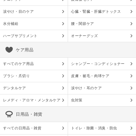
涙やけ・目のケア
心臓・腎臓・肝臓デトックス
水分補給
腰・関節ケア
ハーブサプリメント
オーナーグッズ
ケア用品
すべてのケア用品
シャンプー・コンディショナー
ブラシ・爪切り
皮膚・被毛・肉球ケア
デンタルケア
涙やけ・耳のケア
レメディ・アロマ・メンタルケア
虫対策
日用品・雑貨
すべての日用品・雑貨
トイレ・除菌・消臭・防虫