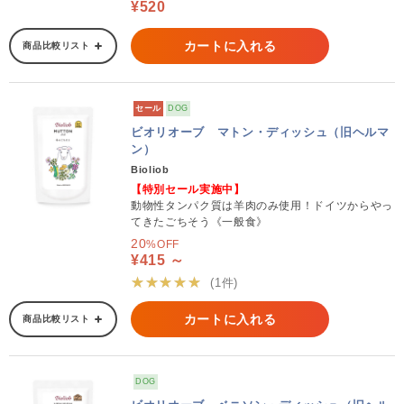
¥520
カートに入れる
商品比較リスト
セール
DOG
ビオリオーブ マトン・ディッシュ（旧ヘルマ
ン）
Bioliob
【特別セール実施中】
動物性タンパク質は羊肉のみ使用！ドイツからやっ
てきたごちそう《一般食》
20
%OFF
¥415 ～
★★★★★
(1件)
カートに入れる
商品比較リスト
DOG