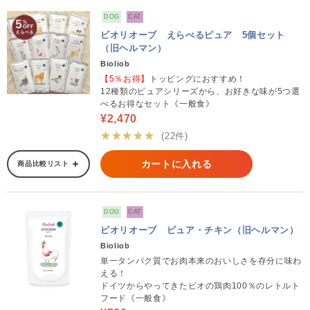
DOG
CAT
ビオリオーブ えらべるピュア 5個セット
（旧ヘルマン）
Bioliob
【5％お得】
トッピングにおすすめ！
12種類のピュアシリーズから、お好きな味が5つ選
べるお得なセット《一般食》
¥2,470
★★★★★
(22件)
カートに入れる
商品比較リスト
DOG
CAT
ビオリオーブ ピュア・チキン（旧ヘルマン）
Bioliob
単一タンパク質でお肉本来のおいしさを存分に味わ
える！
ドイツからやってきたビオの鶏肉100％のレトルト
フード《一般食》