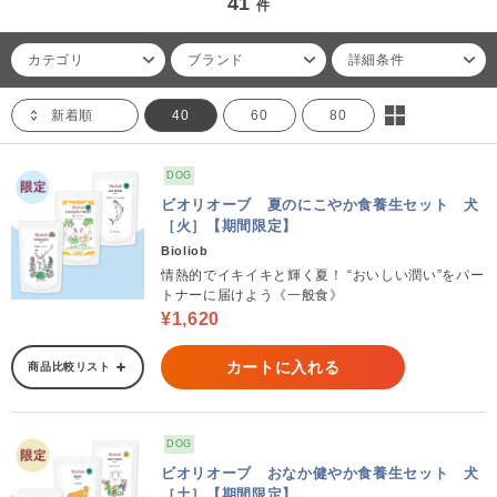
41
件
カテゴリ
ブランド
詳細条件
新着順
40
60
80
DOG
ビオリオーブ 夏のにこやか食養生セット 犬
［火］【期間限定】
Bioliob
情熱的でイキイキと輝く夏！ “おいしい潤い”をパー
トナーに届けよう《一般食》
¥1,620
カートに入れる
商品比較リスト
DOG
ビオリオーブ おなか健やか食養生セット 犬
［土］【期間限定】