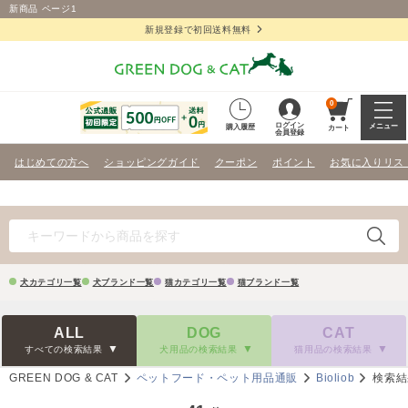
新商品 ページ1
新規登録で初回送料無料
0
ログイン
メニュー
購入履歴
カート
会員登録
はじめての方へ
ショッピングガイド
クーポン
ポイント
お気に入りリス
犬カテゴリ一覧
犬ブランド一覧
猫カテゴリ一覧
猫ブランド一覧
ALL
DOG
CAT
すべての検索結果
犬用品の検索結果
猫用品の検索結果
GREEN DOG & CAT
ペットフード・ペット用品通販
Bioliob
検索結