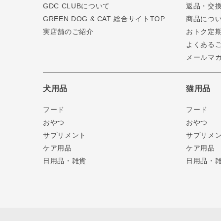
GDC CLUBについて
返品・交
GREEN DOG & CAT 総合サイトTOP
商品につ
実店舗のご紹介
おトク定
よくある
メールマ
犬用品
猫用品
フード
フード
おやつ
おやつ
サプリメント
サプリメ
ケア用品
ケア用品
日用品・雑貨
日用品・