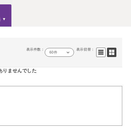
果
表示件数：
表示切替：
60件
ありませんでした