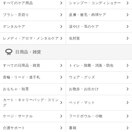
すべてのケア用品
シャンプー・コンディショナー
ブラシ・爪切り
皮膚・被毛・肉球ケア
デンタルケア
涙やけ・耳のケア
レメディ・アロマ・メンタルケア
虫対策
日用品・雑貨
すべての日用品・雑貨
トイレ・除菌・消臭・防虫
首輪・リード・迷子札
ウェア・グッズ
おもちゃ・知育
お散歩・お出かけ
カート・キャリーバッグ・スリン
ベッド・マット
グ
ケージ・サークル
フードボウル・小物
介護サポート
書籍