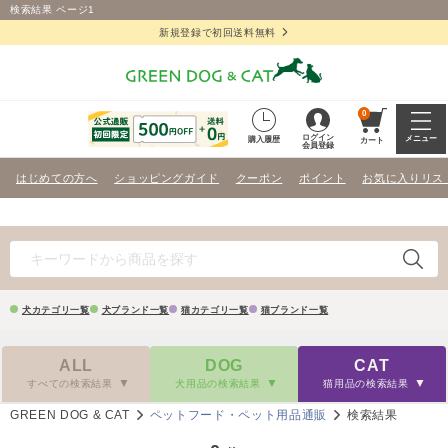
検索結果 ページ1
新規登録で初回送料無料
0
ログイン
メニュー
購入履歴
カート
会員登録
はじめての方へ
ショッピングガイド
クーポン
ポイント
お気に入りリス
犬カテゴリ一覧
犬ブランド一覧
猫カテゴリ一覧
猫ブランド一覧
ALL
DOG
CAT
すべての検索結果
犬用品の検索結果
猫用品の検索結果
GREEN DOG & CAT
ペットフード・ペット用品通販
検索結果