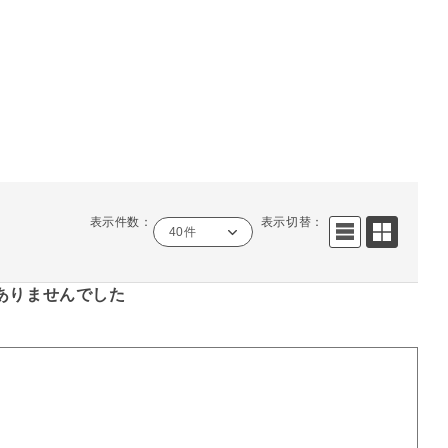
表示件数：
表示切替：
40件
ありませんでした