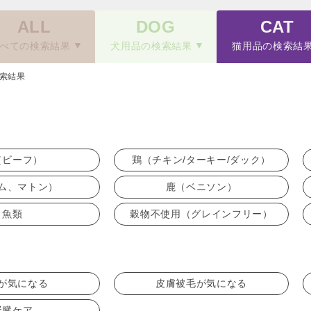
ALL
DOG
CAT
べての検索結果
犬用品の検索結果
猫用品の検索結
索結果
（ビーフ）
鶏（チキン/ターキー/ダック）
ム、マトン）
鹿（ベニソン）
魚類
穀物不使用（グレインフリー）
が気になる
皮膚被毛が気になる
腎臓ケア