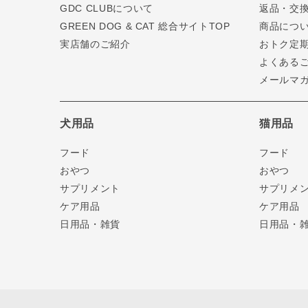
GDC CLUBについて
返品・交
GREEN DOG & CAT 総合サイトTOP
商品につ
実店舗のご紹介
おトク定
よくある
メールマ
犬用品
猫用品
フード
フード
おやつ
おやつ
サプリメント
サプリメ
ケア用品
ケア用品
日用品・雑貨
日用品・