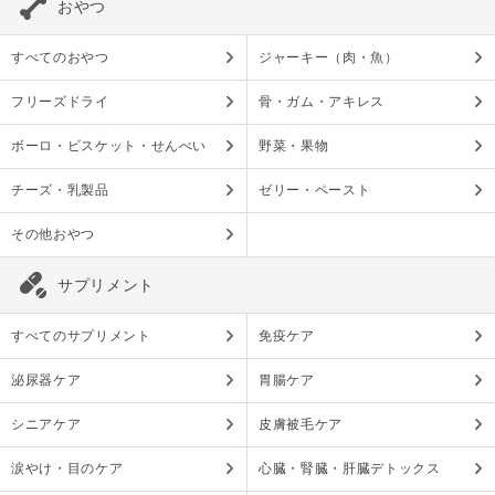
おやつ
すべてのおやつ
ジャーキー（肉・魚）
フリーズドライ
骨・ガム・アキレス
ボーロ・ビスケット・せんべい
野菜・果物
チーズ・乳製品
ゼリー・ペースト
その他おやつ
サプリメント
すべてのサプリメント
免疫ケア
泌尿器ケア
胃腸ケア
シニアケア
皮膚被毛ケア
涙やけ・目のケア
心臓・腎臓・肝臓デトックス