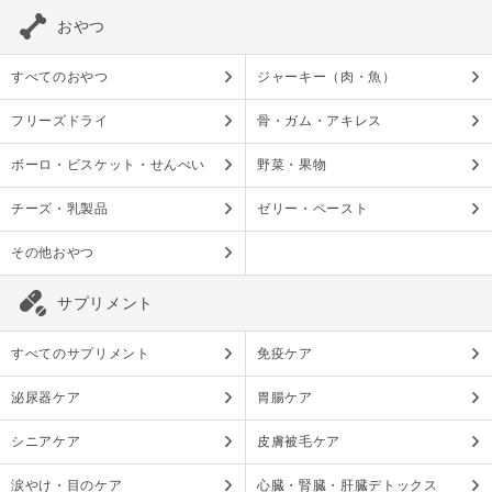
おやつ
すべてのおやつ
ジャーキー（肉・魚）
フリーズドライ
骨・ガム・アキレス
ボーロ・ビスケット・せんべい
野菜・果物
チーズ・乳製品
ゼリー・ペースト
その他おやつ
サプリメント
すべてのサプリメント
免疫ケア
泌尿器ケア
胃腸ケア
シニアケア
皮膚被毛ケア
涙やけ・目のケア
心臓・腎臓・肝臓デトックス