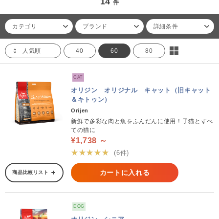
14
件
カテゴリ
ブランド
詳細条件
人気順
40
60
80
CAT
オリジン オリジナル キャット（旧キャット
＆キトゥン）
Orijen
新鮮で多彩な肉と魚をふんだんに使用！子猫とすべ
ての猫に
¥1,738 ～
★★★★★
(6件)
カートに入れる
商品比較リスト
DOG