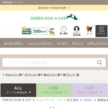
検索結果 ページ1
新規登録で初回送料無料
0
ログイン
メニュー
購入履歴
カート
会員登録
はじめての方へ
ショッピングガイド
クーポン
ポイント
お気に入りリス
犬カテゴリ一覧
犬ブランド一覧
猫カテゴリ一覧
猫ブランド一覧
ALL
DOG
CAT
すべての検索結果
犬用品の検索結果
猫用品の検索結果
GREEN DOG & CAT
ペットフード・ペット用品通販
Orijen
検索結