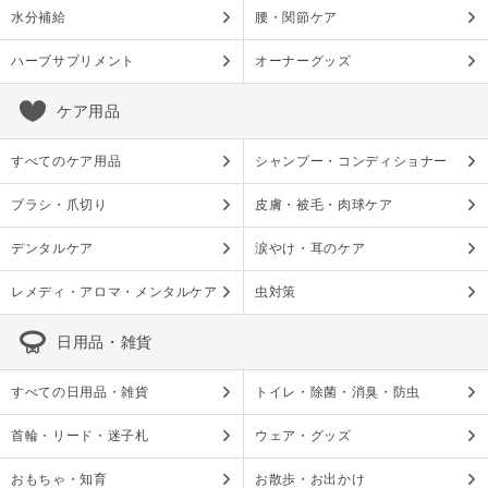
水分補給
腰・関節ケア
ハーブサプリメント
オーナーグッズ
ケア用品
すべてのケア用品
シャンプー・コンディショナー
ブラシ・爪切り
皮膚・被毛・肉球ケア
デンタルケア
涙やけ・耳のケア
レメディ・アロマ・メンタルケア
虫対策
日用品・雑貨
すべての日用品・雑貨
トイレ・除菌・消臭・防虫
首輪・リード・迷子札
ウェア・グッズ
おもちゃ・知育
お散歩・お出かけ