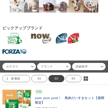
ピックアップブランド
カテゴリ
ブランド
詳細条件
新着順
40
60
80
DOG
yum yum yum！ 馬肉だいすきセット【期間
限定】