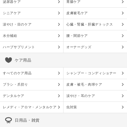
泌尿器ケア
胃腸ケア
シニアケア
皮膚被毛ケア
涙やけ・目のケア
心臓・腎臓・肝臓デトックス
水分補給
腰・関節ケア
ハーブサプリメント
オーナーグッズ
ケア用品
すべてのケア用品
シャンプー・コンディショナー
ブラシ・爪切り
皮膚・被毛・肉球ケア
デンタルケア
涙やけ・耳のケア
レメディ・アロマ・メンタルケア
虫対策
日用品・雑貨