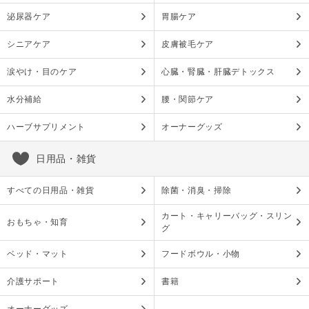
泌尿器ケア
胃腸ケア
シニアケア
皮膚被毛ケア
涙やけ・目のケア
心臓・腎臓・肝臓デトックス
水分補給
腰・関節ケア
ハーブサプリメント
オーナーグッズ
日用品・雑貨
すべての日用品・雑貨
除菌・消臭・掃除
カート・キャリーバッグ・スリン
おもちゃ・知育
グ
ベッド・マット
フードボウル・小物
介護サポート
書籍