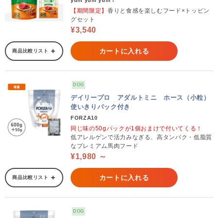
yum yum yum！
【期間限定】
香りと食感を楽しむフード×トッピン
グセット
¥3,540
カートに入れる
商品比較リスト
DOG
デイリープロ アダルトミニ ホース（小粒）
使いきりパック付き
FORZA10
同じ味の50gパックが1個おまけで付いてくる！
低アレルゲンで活力みなぎる、高タンパク・低脂質
なプレミアム馬肉フード
¥1,980 ～
カートに入れる
商品比較リスト
DOG