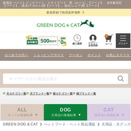
新商品 ページ1 ドッグフード、ドライフード、馬（ホース）【フード】、全年齢対応
【フード】、成犬(アダルト)用【フード】、老犬(シニア)用【フード】
新規登録で初回送料無料
0
ログイン
メニュー
購入履歴
カート
会員登録
はじめての方へ
ショッピングガイド
クーポン
ポイント
お気に入りリス
犬カテゴリ一覧
犬ブランド一覧
猫カテゴリ一覧
猫ブランド一覧
ALL
DOG
CAT
すべての検索結果
犬用品の検索結果
猫用品の検索結果
GREEN DOG & CAT
ペットフード・ペット用品通販
犬用品・犬グッ