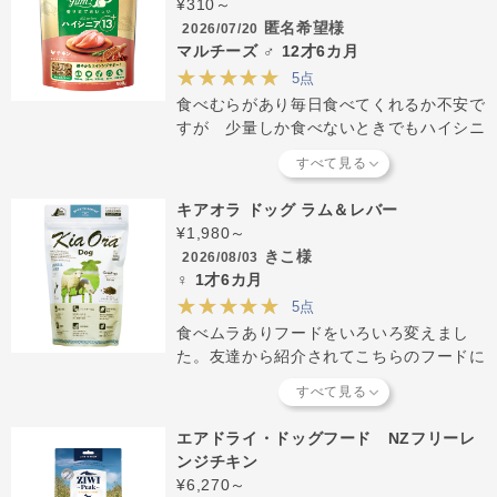
¥310～
匿名希望様
2026/07/20
マルチーズ ♂ 12才6カ月
★★★★★
5点
食べむらがあり毎日食べてくれるか不安で
すが 少量しか食べないときでもハイシニ
アだとカロリー摂取できるので少し安心で
す やわらかドライタイプと交互に食べさ
せています
キアオラ ドッグ ラム＆レバー
¥1,980～
きこ様
2026/08/03
♀ 1才6カ月
★★★★★
5点
食べムラありフードをいろいろ変えまし
た。友達から紹介されてこちらのフードに
したらよく食べてくれています。味変の方
が良いと思い他のシリーズと交互にあげて
ます。平たくて小さいので、小型犬にぴっ
エアドライ・ドッグフード NZフリーレ
たりです。
ンジチキン
¥6,270～