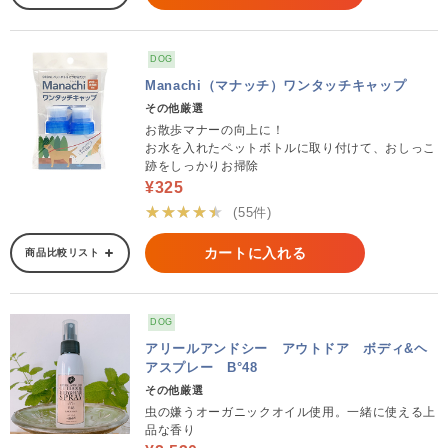
DOG
Manachi（マナッチ）ワンタッチキャップ
その他厳選
お散歩マナーの向上に！
お水を入れたペットボトルに取り付けて、おしっこ
跡をしっかりお掃除
¥325
★★★★★
(55件)
カートに入れる
商品比較リスト
DOG
アリールアンドシー アウトドア ボディ&ヘ
アスプレー B°48
その他厳選
虫の嫌うオーガニックオイル使用。一緒に使える上
品な香り