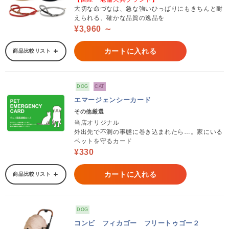
大切な命づなは、急な強いひっぱりにもきちんと耐
えられる、確かな品質の逸品を
¥3,960 ～
カートに入れる
商品比較リスト
DOG
CAT
エマージェンシーカード
その他厳選
当店オリジナル
外出先で不測の事態に巻き込まれたら…。家にいる
ペットを守るカード
¥330
カートに入れる
商品比較リスト
DOG
コンビ フィカゴー フリートゥゴー２