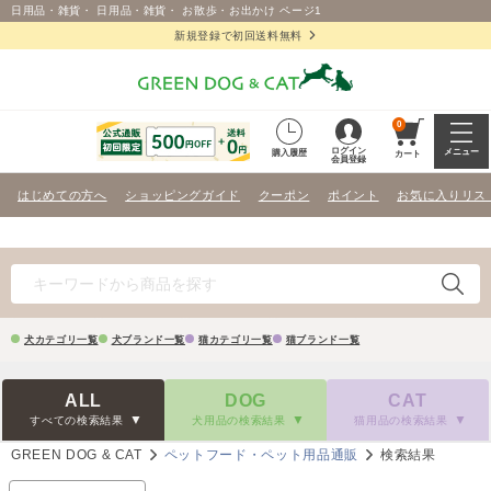
日用品・雑貨・ 日用品・雑貨・ お散歩・お出かけ ページ1
新規登録で初回送料無料
0
ログイン
メニュー
購入履歴
カート
会員登録
はじめての方へ
ショッピングガイド
クーポン
ポイント
お気に入りリス
犬カテゴリ一覧
犬ブランド一覧
猫カテゴリ一覧
猫ブランド一覧
ALL
DOG
CAT
すべての検索結果
犬用品の検索結果
猫用品の検索結果
GREEN DOG & CAT
ペットフード・ペット用品通販
検索結果