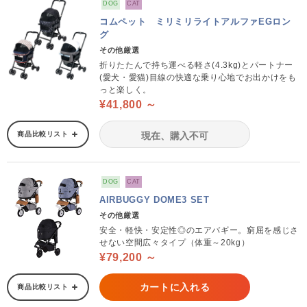
DOG
CAT
コムペット ミリミリライトアルファEGロン
グ
その他厳選
折りたたんで持ち運べる軽さ(4.3kg)とパートナー
(愛犬・愛猫)目線の快適な乗り心地でお出かけをも
っと楽しく。
¥41,800 ～
商品比較リスト
現在、購入不可
DOG
CAT
AIRBUGGY DOME3 SET
その他厳選
安全・軽快・安定性◎のエアバギー。窮屈を感じさ
せない空間広々タイプ（体重～20kg）
¥79,200 ～
カートに入れる
商品比較リスト