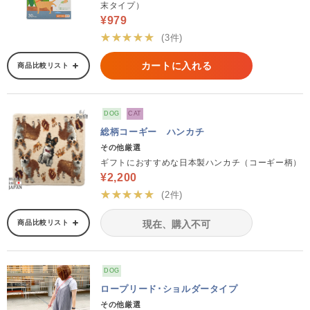
末タイプ）
¥979
★★★★★
(3件)
カートに入れる
商品比較リスト
DOG
CAT
総柄コーギー ハンカチ
その他厳選
ギフトにおすすめな日本製ハンカチ（コーギー柄）
¥2,200
★★★★★
(2件)
商品比較リスト
現在、購入不可
DOG
ロープリード･ショルダータイプ
その他厳選