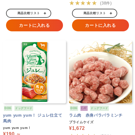
★★★★★
(38件)
商品比較リスト
商品比較リスト
カートに入れる
カートに入れる
DOG
ドッグフード
DOG
CAT
ドッグフード
yum yum yum！ ジュレ仕立て
ラム肉 赤身パラパラミンチ
馬肉
プライムケイズ
¥1,672
yum yum yum！
¥190 ～