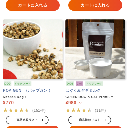
カートに入れる
カートに入れる
DOG
ドッグフード
DOG
CAT
ドッグフード
POP GUN! （ポップガン!）
はぐくみヤギミルク
Kitchen Dog！
GREEN DOG & CAT Premium
¥770
¥980 ～
★★★★★
★★★★★
(151件)
(11件)
商品比較リスト
商品比較リスト