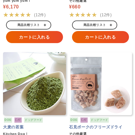
yum yum yum！
その他厳選
¥6,170
¥660
★★★★★
★★★★★
(12件)
(12件)
商品比較リスト
商品比較リスト
カートに入れる
カートに入れる
DOG
CAT
ドッグフード
DOG
CAT
ドッグフード
大麦の若葉
石見ポークのフリーズドライ
Kitchen Dog！
その他厳選