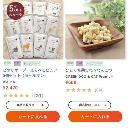
DOG
CAT
ドッグフード
DOG
CAT
ドッグフード
ビオリオーブ えらべるピュア
ひとくち鶏むね＆なんこつ
5個セット（旧ヘルマン）
GREEN DOG & CAT Premium
¥660
Bioliob
¥2,470
★★★★★
(8件)
★★★★★
(22件)
商品比較リスト
商品比較リスト
カートに入れる
カートに入れる