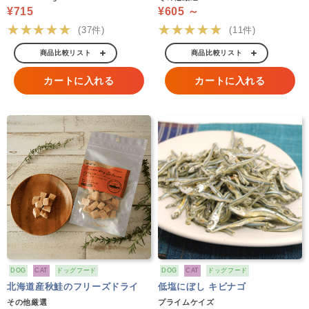
¥715
¥605 ～
★★★★★
★★★★★
(37件)
(11件)
商品比較リスト
商品比較リスト
カートに入れる
カートに入れる
DOG
CAT
ドッグフード
DOG
CAT
ドッグフード
北海道産秋鮭のフリーズドライ
低塩にぼし キビナゴ
その他厳選
プライムケイズ