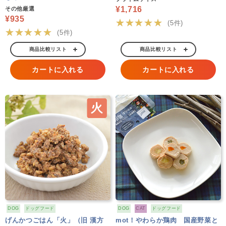
¥1,716
その他厳選
¥935
★★★★★
(5件)
★★★★★
(5件)
商品比較リスト
商品比較リスト
カートに入れる
カートに入れる
DOG
ドッグフード
DOG
CAT
ドッグフード
げんかつごはん「火」（旧 漢方
mot！やわらか鶏肉 国産野菜と