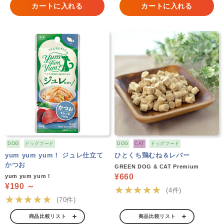
カートに入れる
カートに入れる
DOG
ドッグフード
DOG
CAT
ドッグフード
yum yum yum！ ジュレ仕立て
ひとくち鶏むね＆レバー
かつお
GREEN DOG & CAT Premium
¥660
yum yum yum！
¥190 ～
★★★★★
(4件)
★★★★★
(70件)
商品比較リスト
商品比較リスト