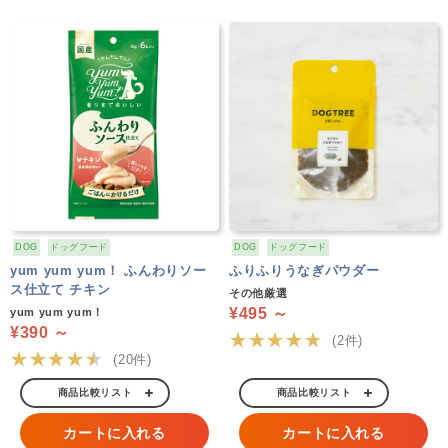
DOG
ドッグフード
DOG
ドッグフード
yum yum yum！ ふんわりソー
ふりふりうなぎパウダー
ス仕立て チキン
その他厳選
¥495 ～
yum yum yum！
¥390 ～
★★★★★
(2件)
★★★★★
(20件)
商品比較リスト
商品比較リスト
カートに入れる
カートに入れる