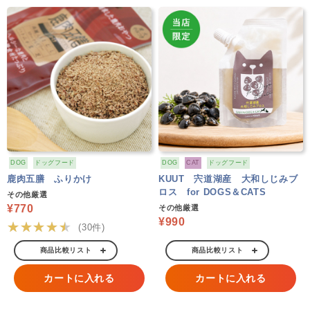
DOG
ドッグフード
DOG
CAT
ドッグフード
鹿肉五膳 ふりかけ
KUUT 宍道湖産 大和しじみブ
ロス for DOGS＆CATS
その他厳選
¥770
その他厳選
¥990
★★★★★
(30件)
商品比較リスト
商品比較リスト
カートに入れる
カートに入れる