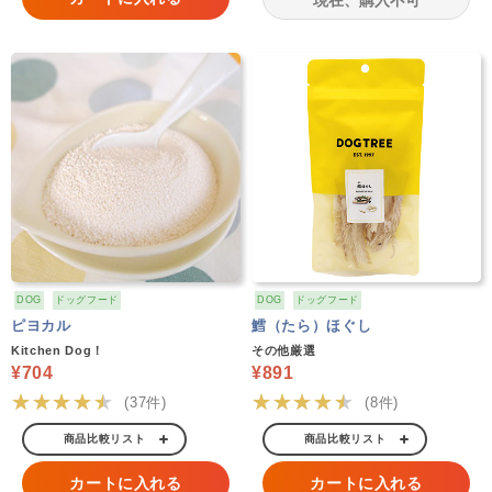
現在、購入不可
DOG
ドッグフード
DOG
ドッグフード
ピヨカル
鱈（たら）ほぐし
Kitchen Dog！
その他厳選
¥704
¥891
★★★★★
★★★★★
(37件)
(8件)
商品比較リスト
商品比較リスト
カートに入れる
カートに入れる