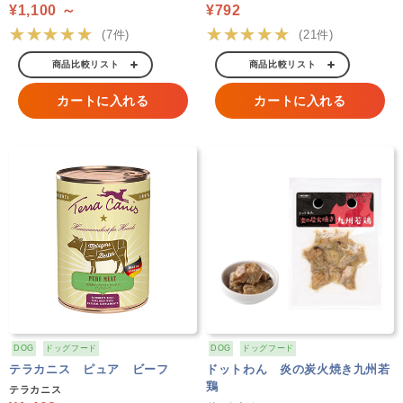
¥1,100 ～
¥792
★★★★★
★★★★★
(7件)
(21件)
商品比較リスト
商品比較リスト
カートに入れる
カートに入れる
DOG
ドッグフード
DOG
ドッグフード
テラカニス ピュア ビーフ
ドットわん 炎の炭火焼き九州若
鶏
テラカニス