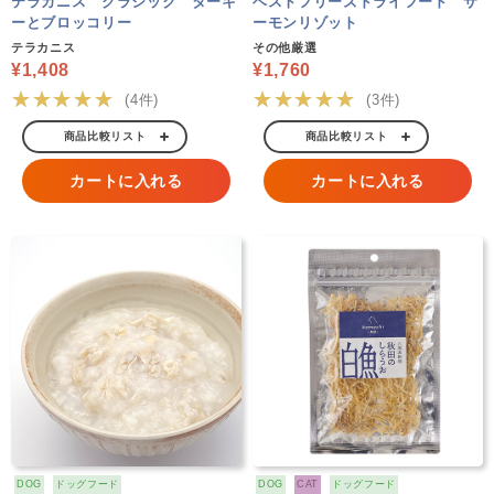
テラカニス クラシック ターキ
ベストフリーズドライフード サ
ーとブロッコリー
ーモンリゾット
テラカニス
その他厳選
¥1,408
¥1,760
★★★★★
★★★★★
(4件)
(3件)
商品比較リスト
商品比較リスト
カートに入れる
カートに入れる
DOG
ドッグフード
DOG
CAT
ドッグフード