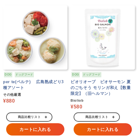
DOG
ドッグフード
DOG
ドッグフード
per te(ペルテ) 広島熟成どり3
ビオリオーブ ビオサーモン 夏
種アソート
のごちそう モリンガ和え【数量
限定】（旧ヘルマン）
その他厳選
¥880
Bioliob
¥580
商品比較リスト
商品比較リスト
カートに入れる
カートに入れる