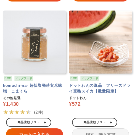
DOG
ドッグフード
DOG
ドッグフード
komachi-na- 超低塩発芽玄米味
ドットわんの逸品 フリーズドラ
噌 こまくら
イ完熟スイカ【数量限定】
その他厳選
ドットわん
¥1,430
¥572
★★★★★
(2件)
商品比較リスト
商品比較リスト
カートに入れる