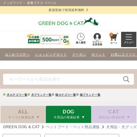
ドッグフード・ 栄養プラス ページ1
新規登録で初回送料無料
0
ログイン
メニュー
購入履歴
カート
会員登録
はじめての方へ
ショッピングガイド
クーポン
ポイント
お気に入りリス
犬カテゴリ一覧
犬ブランド一覧
猫カテゴリ一覧
猫ブランド一覧
ALL
DOG
CAT
すべての検索結果
犬用品の検索結果
猫用品の検索結果
GREEN DOG & CAT
ペットフード・ペット用品通販
犬用品・犬グッ