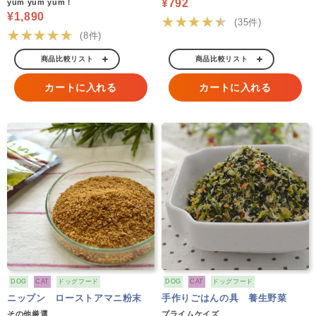
¥792
yum yum yum！
¥1,890
★★★★★
(35件)
★★★★★
(8件)
商品比較リスト
商品比較リスト
カートに入れる
カートに入れる
DOG
CAT
ドッグフード
DOG
CAT
ドッグフード
ニップン ローストアマニ粉末
手作りごはんの具 養生野菜
その他厳選
プライムケイズ