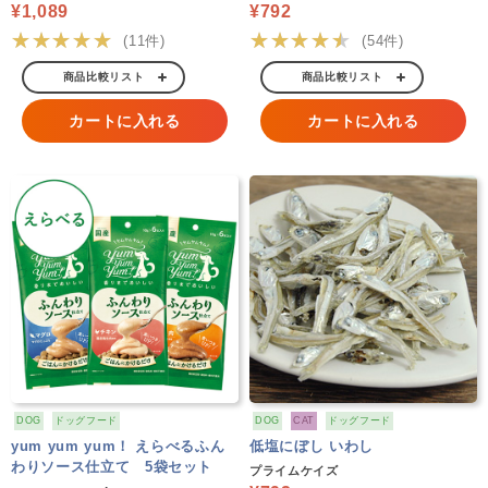
¥1,089
¥792
★★★★★
★★★★★
(11件)
(54件)
商品比較リスト
商品比較リスト
カートに入れる
カートに入れる
DOG
ドッグフード
DOG
CAT
ドッグフード
yum yum yum！ えらべるふん
低塩にぼし いわし
わりソース仕立て 5袋セット
プライムケイズ