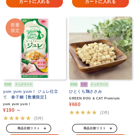
カートに入れる
カートに入れる
DOG
ドッグフード
DOG
CAT
ドッグフード
yum yum yum！ ジュレ仕立
ひとくち鶏ささみ
て 春子鯛【数量限定】
GREEN DOG & CAT Premium
¥660
yum yum yum！
¥190 ～
★★★★★
(2件)
★★★★★
(5件)
商品比較リスト
商品比較リスト