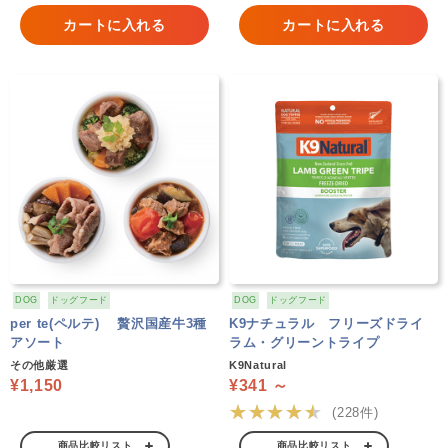
カートに入れる
カートに入れる
DOG
ドッグフード
DOG
ドッグフード
per te(ペルテ) 贅沢国産牛3種
K9ナチュラル フリーズドライ
アソート
ラム・グリーントライプ
その他厳選
K9Natural
¥1,150
¥341 ～
★★★★★
(228件)
商品比較リスト
商品比較リスト