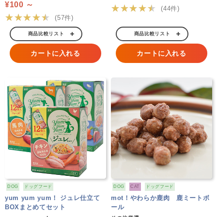
¥100 ～
★★★★★
(44件)
★★★★★
(57件)
商品比較リスト
商品比較リスト
カートに入れる
カートに入れる
DOG
ドッグフード
DOG
CAT
ドッグフード
yum yum yum！ ジュレ仕立て
mot！やわらか鹿肉 鹿ミートボ
BOXまとめてセット
ール