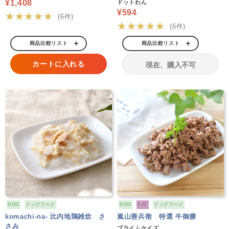
¥1,408
ドットわん
¥594
★★★★★
(6件)
★★★★★
(6件)
商品比較リスト
商品比較リスト
カートに入れる
現在、購入不可
DOG
ドッグフード
DOG
CAT
ドッグフード
komachi-na- 比内地鶏雑炊 さ
嵐山善兵衛 特選 牛御膳
さみ
プライムケイズ