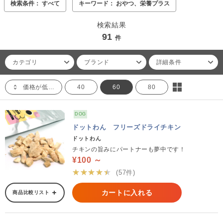
検索条件： すべて
キーワード： おやつ、栄養プラス
検索結果
91
件
カテゴリ
ブランド
詳細条件
価格が低い順
40
60
80
DOG
ドットわん フリーズドライチキン
ドットわん
チキンの旨みにパートナーも夢中です！
¥100 ～
★★★★★
(57件)
カートに入れる
商品比較リスト