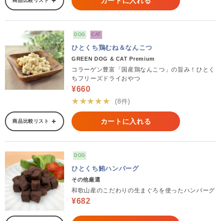
カートに入れる
商品比較リスト
DOG
CAT
ひとくち鶏むね＆なんこつ
GREEN DOG & CAT Premium
コラーゲン豊富「国産鶏なんこつ」の旨み！ひとく
ちフリーズドライおやつ
¥660
★★★★★
(8件)
カートに入れる
商品比較リスト
DOG
ひとくち鮪ハンバーグ
その他厳選
和歌山産のこだわりの生まぐろを使ったハンバーグ
¥682