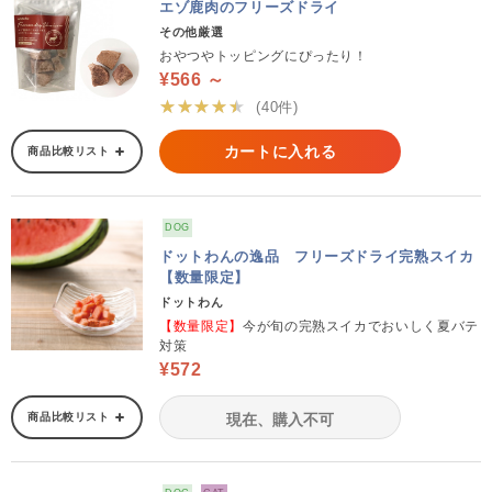
エゾ鹿肉のフリーズドライ
その他厳選
おやつやトッピングにぴったり！
¥566 ～
★★★★★
(40件)
カートに入れる
商品比較リスト
DOG
ドットわんの逸品 フリーズドライ完熟スイカ
【数量限定】
ドットわん
【数量限定】
今が旬の完熟スイカでおいしく夏バテ
対策
¥572
商品比較リスト
現在、購入不可