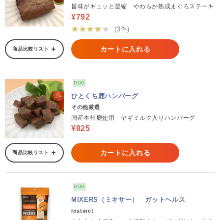
旨味がギュッと凝縮 やわらか熟成まぐろステーキ
¥792
★★★★★
(3件)
カートに入れる
商品比較リスト
DOG
ひとくち鹿ハンバーグ
その他厳選
国産本州鹿使用 ヤギミルク入りハンバーグ
¥825
カートに入れる
商品比較リスト
DOG
MIXERS（ミキサー） ガットヘルス
Instinct