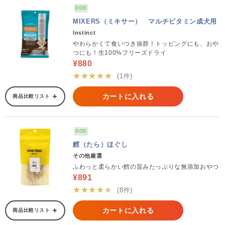
DOG
MIXERS（ミキサー） マルチビタミン成犬用
Instinct
やわらかくて食いつき抜群！トッピングにも、おや
つにも！生100%フリーズドライ
¥880
★★★★★
(1件)
カートに入れる
商品比較リスト
DOG
鱈（たら）ほぐし
その他厳選
ふわっと柔らかい鱈の旨みたっぷりな無添加おやつ
¥891
★★★★★
(8件)
カートに入れる
商品比較リスト