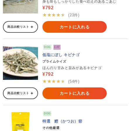
身も骨もしっかりした食べ応えのあるこあじ
¥792
★★★★★
(23件)
カートに入れる
商品比較リスト
DOG
CAT
低塩にぼし キビナゴ
プライムケイズ
ほんのり甘みと旨みがあるキビナゴ
¥792
★★★★★
(54件)
カートに入れる
商品比較リスト
DOG
特選 鰹（かつお）節
その他厳選