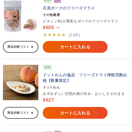
DOG
CAT
石見ポークのフリーズドライ
その他厳選
ビタミンB1が豊富なポークのフリーズドライ
¥605 ～
★★★★★
(11件)
カートに入れる
商品比較リスト
DOG
ドットわんの逸品 フリーズドライ津軽完熟白
桃【数量限定】
ドットわん
みずみずしい完熟白桃の甘み、おいしさそのまま
¥627
カートに入れる
商品比較リスト