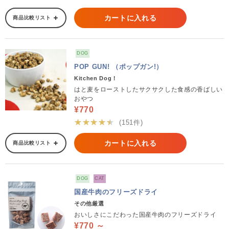
カートに入れる
商品比較リスト
DOG
POP GUN! （ポップガン!）
Kitchen Dog！
はと麦をローストしたサクサクした食感の香ばしい
おやつ
¥770
★★★★★
(151件)
カートに入れる
商品比較リスト
DOG
CAT
国産牛肉のフリーズドライ
その他厳選
おいしさにこだわった国産牛肉のフリーズドライ
¥770 ～