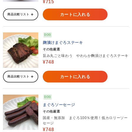
¥715
カートに入れる
商品比較リスト
DOG
麹漬けまぐろステーキ
その他厳選
旨み丸ごと味わう やわらか麴漬けまぐろステーキ
¥748
カートに入れる
商品比較リスト
DOG
まぐろソーセージ
その他厳選
国産・無添加 まぐろ100％使用！低カロリーソー
セージ
¥748