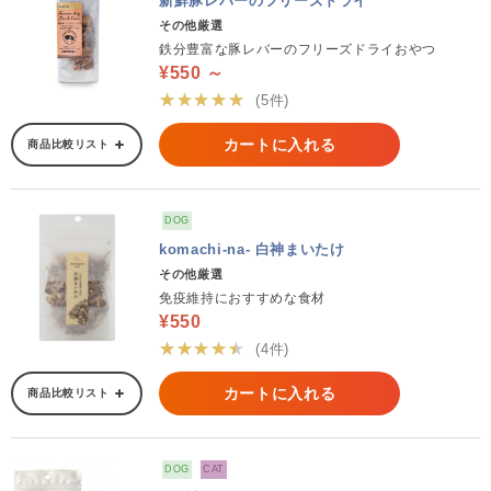
新鮮豚レバーのフリーズドライ
その他厳選
鉄分豊富な豚レバーのフリーズドライおやつ
¥550 ～
★★★★★
(5件)
カートに入れる
商品比較リスト
DOG
komachi-na- 白神まいたけ
その他厳選
免疫維持におすすめな食材
¥550
★★★★★
(4件)
カートに入れる
商品比較リスト
DOG
CAT