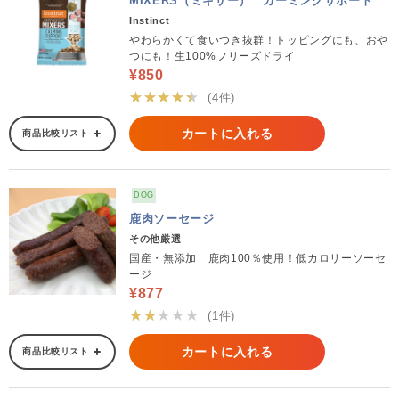
MIXERS（ミキサー） カーミングサポート
Instinct
やわらかくて食いつき抜群！トッピングにも、おや
つにも！生100%フリーズドライ
¥850
★★★★★
(4件)
カートに入れる
商品比較リスト
DOG
鹿肉ソーセージ
その他厳選
国産・無添加 鹿肉100％使用！低カロリーソーセ
ージ
¥877
★★★★★
(1件)
カートに入れる
商品比較リスト