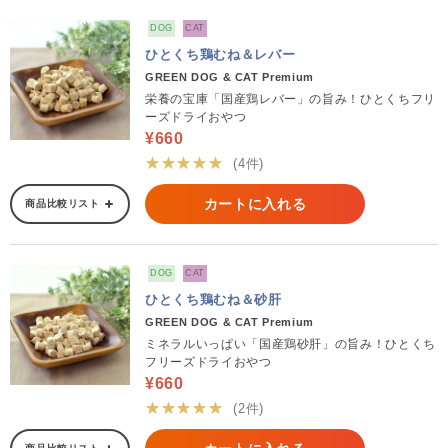
DOG
CAT
ひとくち鶏むね＆レバー
GREEN DOG & CAT Premium
栄養の宝庫「国産鶏レバー」の旨み！ひとくちフリ
ーズドライおやつ
¥660
★★★★★
(4件)
カートに入れる
商品比較リスト
DOG
CAT
ひとくち鶏むね＆砂肝
GREEN DOG & CAT Premium
ミネラルいっぱい「国産鶏砂肝」の旨み！ひとくち
フリーズドライおやつ
¥660
★★★★★
(2件)