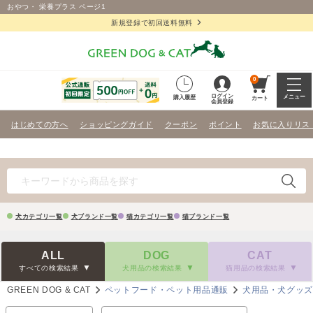
おやつ・ 栄養プラス ページ1
新規登録で初回送料無料
0
ログイン
メニュー
購入履歴
カート
会員登録
はじめての方へ
ショッピングガイド
クーポン
ポイント
お気に入りリス
犬カテゴリ一覧
犬ブランド一覧
猫カテゴリ一覧
猫ブランド一覧
ALL
DOG
CAT
すべての検索結果
犬用品の検索結果
猫用品の検索結果
GREEN DOG & CAT
ペットフード・ペット用品通販
犬用品・犬グッ