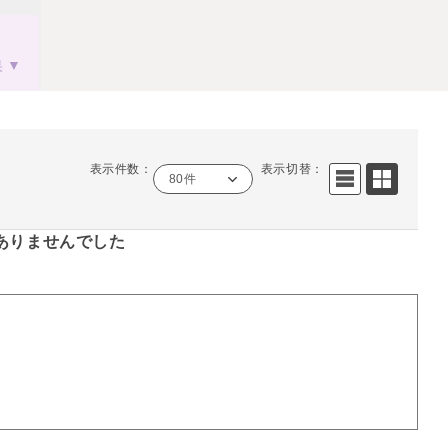
果
表示件数：
表示切替：
80件
ありませんでした