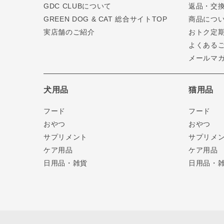
GDC CLUBについて
返品・交
GREEN DOG & CAT 総合サイトTOP
商品につ
実店舗のご紹介
おトク定
よくある
メールマ
犬用品
猫用品
フード
フード
おやつ
おやつ
サプリメント
サプリメ
ケア用品
ケア用品
日用品・雑貨
日用品・