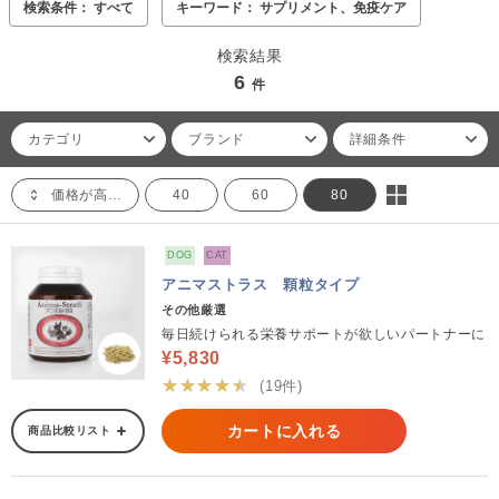
検索条件： すべて
キーワード： サプリメント、免疫ケア
検索結果
6
件
カテゴリ
ブランド
詳細条件
価格が高い順
40
60
80
DOG
CAT
アニマストラス 顆粒タイプ
その他厳選
毎日続けられる栄養サポートが欲しいパートナーに
¥5,830
★★★★★
(19件)
カートに入れる
商品比較リスト