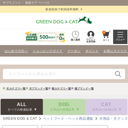
サプリメント・ 免疫ケア ページ1
新規登録で初回送料無料
0
ログイン
メニュー
購入履歴
カート
会員登録
はじめての方へ
ショッピングガイド
クーポン
ポイント
お気に入りリス
犬カテゴリ一覧
犬ブランド一覧
猫カテゴリ一覧
猫ブランド一覧
ALL
DOG
CAT
すべての検索結果
犬用品の検索結果
猫用品の検索結果
GREEN DOG & CAT
ペットフード・ペット用品通販
犬用品・犬グッ