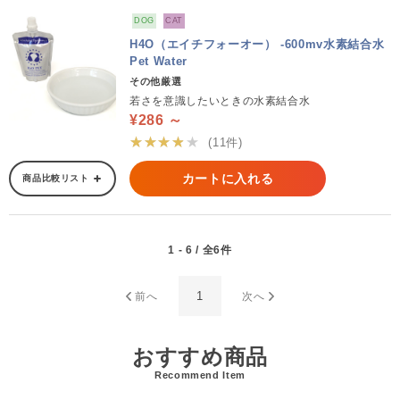
DOG
CAT
H4O（エイチフォーオー） -600mv水素結合水
Pet Water
その他厳選
若さを意識したいときの水素結合水
¥286 ～
★★★★★
(11件)
カートに入れる
商品比較リスト
1 - 6 / 全6件
1
前へ
次へ
おすすめ商品
Recommend Item