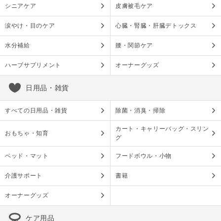
シニアケア
皮膚被毛ケア
涙やけ・目のケア
心臓・腎臓・肝臓デトックス
水分補給
腰・関節ケア
ハーブサプリメント
オーナーグッズ
日用品・雑貨
すべての日用品・雑貨
除菌・消臭・掃除
カート・キャリーバッグ・スリン
おもちゃ・知育
グ
ベッド・マット
フードボウル・小物
介護サポート
書籍
オーナーグッズ
ケア用品