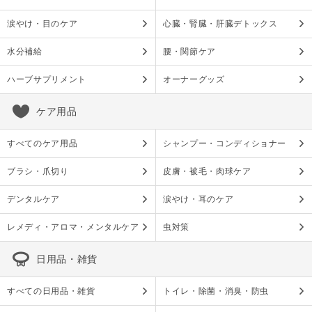
涙やけ・目のケア
心臓・腎臓・肝臓デトックス
水分補給
腰・関節ケア
ハーブサプリメント
オーナーグッズ
ケア用品
すべてのケア用品
シャンプー・コンディショナー
ブラシ・爪切り
皮膚・被毛・肉球ケア
デンタルケア
涙やけ・耳のケア
レメディ・アロマ・メンタルケア
虫対策
日用品・雑貨
すべての日用品・雑貨
トイレ・除菌・消臭・防虫