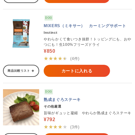
DOG
MIXERS（ミキサー） カーミングサポート
Instinct
やわらかくて食いつき抜群！トッピングにも、おや
つにも！生100%フリーズドライ
¥850
★★★★★
(4件)
カートに入れる
商品比較リスト
DOG
熟成まぐろステーキ
その他厳選
旨味がギュッと凝縮 やわらか熟成まぐろステーキ
¥792
★★★★★
(3件)