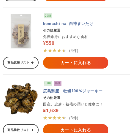
DOG
komachi-na- 白神まいたけ
その他厳選
免疫維持におすすめな食材
¥550
★★★★★
(4件)
カートに入れる
商品比較リスト
DOG
CAT
広島県産 牡蠣100％ジャーキー
その他厳選
国産。皮膚・被毛の潤いと健康に！
¥1,639
★★★★★
(3件)
カートに入れる
商品比較リスト