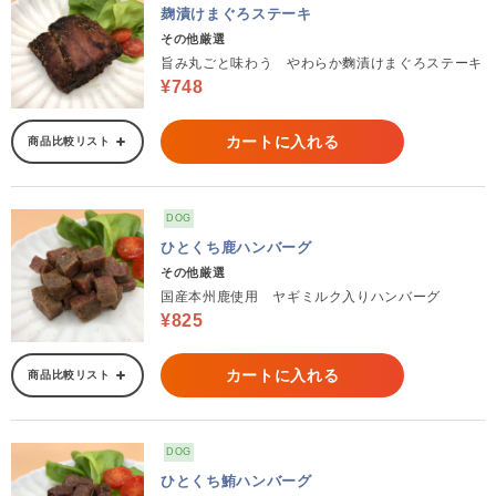
麹漬けまぐろステーキ
その他厳選
旨み丸ごと味わう やわらか麴漬けまぐろステーキ
¥748
カートに入れる
商品比較リスト
DOG
ひとくち鹿ハンバーグ
その他厳選
国産本州鹿使用 ヤギミルク入りハンバーグ
¥825
カートに入れる
商品比較リスト
DOG
ひとくち鮪ハンバーグ