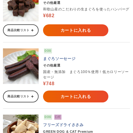
その他厳選
和歌山産のこだわりの生まぐろを使ったハンバーグ
¥682
カートに入れる
商品比較リスト
DOG
まぐろソーセージ
その他厳選
国産・無添加 まぐろ100％使用！低カロリーソー
セージ
¥748
カートに入れる
商品比較リスト
DOG
CAT
フリーズドライささみ
GREEN DOG & CAT Premium