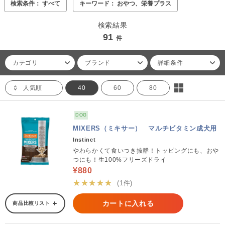
検索条件： すべて
キーワード： おやつ、栄養プラス
検索結果
91
件
カテゴリ
ブランド
詳細条件
人気順
40
60
80
DOG
MIXERS（ミキサー） マルチビタミン成犬用
Instinct
やわらかくて食いつき抜群！トッピングにも、おや
つにも！生100%フリーズドライ
¥880
★★★★★
(1件)
カートに入れる
商品比較リスト