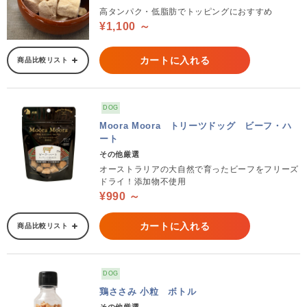
高タンパク・低脂肪でトッピングにおすすめ
¥1,100 ～
カートに入れる
商品比較リスト
DOG
Moora Moora トリーツドッグ ビーフ・ハ
ート
その他厳選
オーストラリアの大自然で育ったビーフをフリーズ
ドライ！添加物不使用
¥990 ～
カートに入れる
商品比較リスト
DOG
鶏ささみ 小粒 ボトル