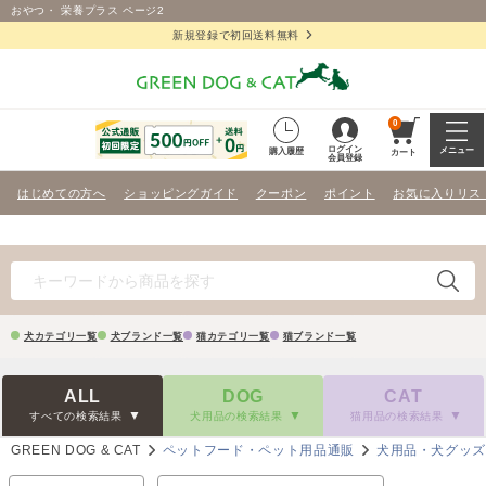
おやつ・ 栄養プラス ページ2
新規登録で初回送料無料
0
ログイン
メニュー
購入履歴
カート
会員登録
はじめての方へ
ショッピングガイド
クーポン
ポイント
お気に入りリス
犬カテゴリ一覧
犬ブランド一覧
猫カテゴリ一覧
猫ブランド一覧
ALL
DOG
CAT
すべての検索結果
犬用品の検索結果
猫用品の検索結果
GREEN DOG & CAT
ペットフード・ペット用品通販
犬用品・犬グッ