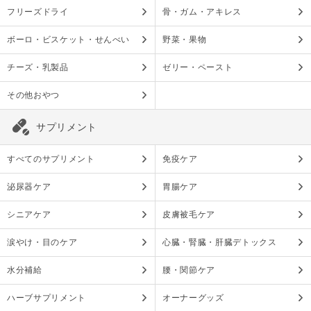
フリーズドライ
骨・ガム・アキレス
ボーロ・ビスケット・せんべい
野菜・果物
チーズ・乳製品
ゼリー・ペースト
その他おやつ
サプリメント
すべてのサプリメント
免疫ケア
泌尿器ケア
胃腸ケア
シニアケア
皮膚被毛ケア
涙やけ・目のケア
心臓・腎臓・肝臓デトックス
水分補給
腰・関節ケア
ハーブサプリメント
オーナーグッズ