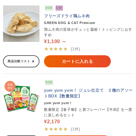
DOG
CAT
フリーズドライ鶏ムネ肉
GREEN DOG & CAT Premium
鶏ムネ肉の旨味がギュッと凝縮！トッピングにおす
すめ
¥1,100 ～
★★★★★
(1件)
カートに入れる
商品比較リスト
DOG
yum yum yum！ ジュレ仕立て ２種のアソー
トBOX【数量限定】
yum yum yum！
数量限定【春子鯛】と新フレーバー【牛肉】を一度
に楽しめるセット
¥2,170
★★★★★
(1件)