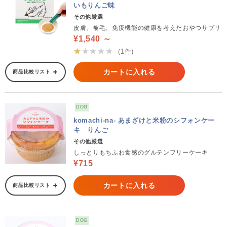
いもりんご味
その他厳選
皮膚、被毛、免疫機能の健康を考えたおやつサプリ
¥1,540 ～
★★★★★
(1件)
カートに入れる
商品比較リスト
DOG
komachi-na- あまざけと米粉のシフォンケー
キ りんご
その他厳選
しっとりもちふわ食感のグルテンフリーケーキ
¥715
カートに入れる
商品比較リスト
DOG