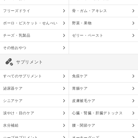
フリーズドライ
骨・ガム・アキレス
ボーロ・ビスケット・せんべい
野菜・果物
チーズ・乳製品
ゼリー・ペースト
その他おやつ
サプリメント
すべてのサプリメント
免疫ケア
泌尿器ケア
胃腸ケア
シニアケア
皮膚被毛ケア
涙やけ・目のケア
心臓・腎臓・肝臓デトックス
水分補給
腰・関節ケア
ハーブサプリメント
オーナーグッズ