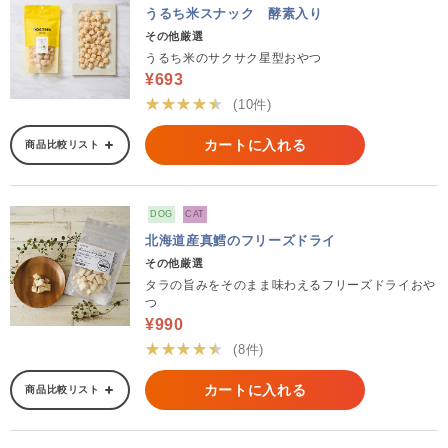
うるち米スナック 酵素入り
その他厳選
うるち米のサクサク星型おやつ
¥693
★★★★★
(10件)
カートに入れる
商品比較リスト
DOG
CAT
北海道産真鱈のフリーズドライ
その他厳選
タラの旨みをそのまま味わえるフリーズドライおや
つ
¥990
★★★★★
(8件)
カートに入れる
商品比較リスト