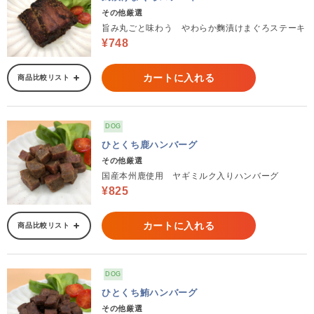
その他厳選
旨み丸ごと味わう やわらか麴漬けまぐろステーキ
¥748
カートに入れる
商品比較リスト
DOG
ひとくち鹿ハンバーグ
その他厳選
国産本州鹿使用 ヤギミルク入りハンバーグ
¥825
カートに入れる
商品比較リスト
DOG
ひとくち鮪ハンバーグ
その他厳選