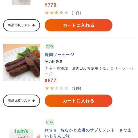
¥770
★★★★★
(2件)
カートに入れる
商品比較リスト
DOG
鹿肉ソーセージ
その他厳選
国産・無添加 鹿肉100％使用！低カロリーソーセ
ージ
¥877
★★★★★
(1件)
カートに入れる
商品比較リスト
DOG
tam’s おなかと皮膚のサプリメント さつま
いもりんご味