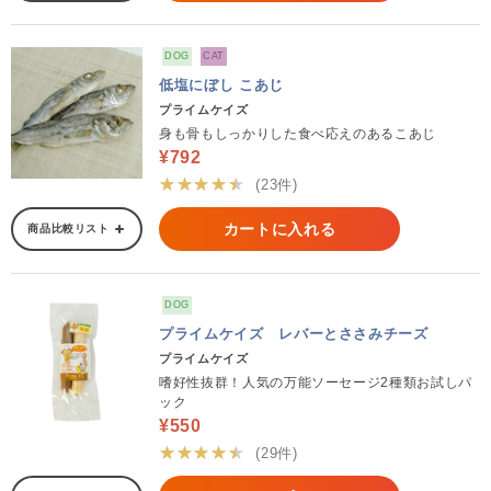
DOG
CAT
低塩にぼし こあじ
プライムケイズ
身も骨もしっかりした食べ応えのあるこあじ
¥792
★★★★★
(23件)
カートに入れる
商品比較リスト
DOG
プライムケイズ レバーとささみチーズ
プライムケイズ
嗜好性抜群！人気の万能ソーセージ2種類お試しパ
ック
¥550
★★★★★
(29件)