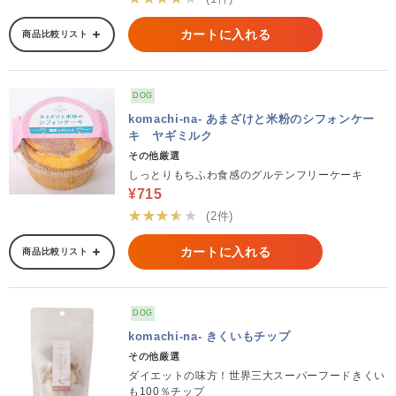
カートに入れる
商品比較リスト
DOG
komachi-na- あまざけと米粉のシフォンケー
キ ヤギミルク
その他厳選
しっとりもちふわ食感のグルテンフリーケーキ
¥715
★★★★★
(2件)
カートに入れる
商品比較リスト
DOG
komachi-na- きくいもチップ
その他厳選
ダイエットの味方！世界三大スーパーフードきくい
も100％チップ