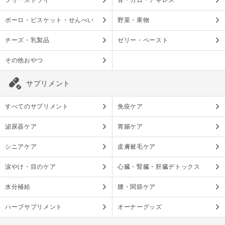
フリーズドライ
骨・ガム・アキレス
ボーロ・ビスケット・せんべい
野菜・果物
チーズ・乳製品
ゼリー・ペースト
その他おやつ
サプリメント
すべてのサプリメント
免疫ケア
泌尿器ケア
胃腸ケア
シニアケア
皮膚被毛ケア
涙やけ・目のケア
心臓・腎臓・肝臓デトックス
水分補給
腰・関節ケア
ハーブサプリメント
オーナーグッズ