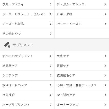
フリーズドライ
骨・ガム・アキレス
ボーロ・ビスケット・せんべい
野菜・果物
チーズ・乳製品
ゼリー・ペースト
その他おやつ
サプリメント
すべてのサプリメント
免疫ケア
泌尿器ケア
胃腸ケア
シニアケア
皮膚被毛ケア
涙やけ・目のケア
心臓・腎臓・肝臓デトックス
水分補給
腰・関節ケア
ハーブサプリメント
オーナーグッズ