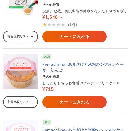
その他厳選
皮膚、被毛、免疫機能の健康を考えたおやつサプリ
¥1,540 ～
★★★★★
(1件)
カートに入れる
商品比較リスト
DOG
komachi-na- あまざけと米粉のシフォンケー
キ りんご
その他厳選
しっとりもちふわ食感のグルテンフリーケーキ
¥715
カートに入れる
商品比較リスト
DOG
komachi-na- あまざけと米粉のシフォンケー