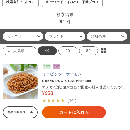
検索条件： すべて
キーワード： おやつ、栄養プラス
検索結果
91
件
カテゴリ
ブランド
詳細条件
人気順
40
60
80
DOG
CAT
ミニビッツ サーモン
GREEN DOG & CAT Premium
オメガ3脂肪酸が豊富な国産の鮭を使用したおやつ
¥950
★★★★★
(1件)
カートに入れる
商品比較リスト