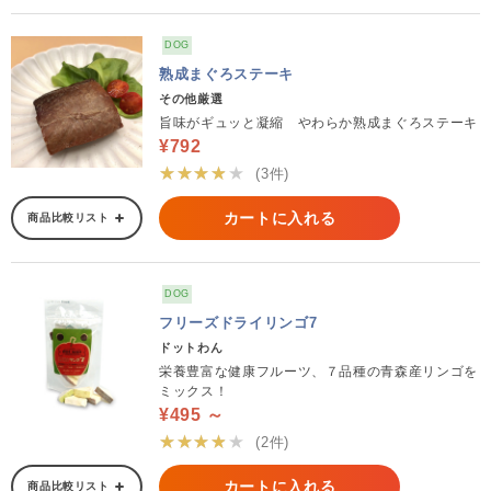
DOG
熟成まぐろステーキ
その他厳選
旨味がギュッと凝縮 やわらか熟成まぐろステーキ
¥792
★★★★★
(3件)
カートに入れる
商品比較リスト
DOG
フリーズドライリンゴ7
ドットわん
栄養豊富な健康フルーツ、７品種の青森産リンゴを
ミックス！
¥495 ～
★★★★★
(2件)
カートに入れる
商品比較リスト