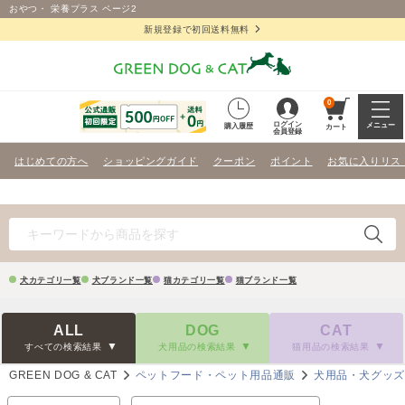
おやつ・ 栄養プラス ページ2
新規登録で初回送料無料
0
ログイン
メニュー
購入履歴
カート
会員登録
はじめての方へ
ショッピングガイド
クーポン
ポイント
お気に入りリス
犬カテゴリ一覧
犬ブランド一覧
猫カテゴリ一覧
猫ブランド一覧
ALL
DOG
CAT
すべての検索結果
犬用品の検索結果
猫用品の検索結果
GREEN DOG & CAT
ペットフード・ペット用品通販
犬用品・犬グッ