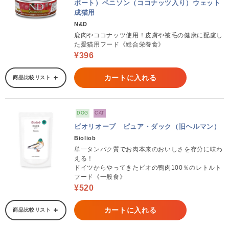
ポート）ベニソン（ココナッツ入り）ウェット
成猫用
N&D
鹿肉やココナッツ使用！皮膚や被毛の健康に配慮し
た愛猫用フード《総合栄養食》
¥396
カートに入れる
商品比較リスト
DOG
CAT
ビオリオーブ ピュア・ダック（旧ヘルマン）
Bioliob
単一タンパク質でお肉本来のおいしさを存分に味わ
える！
ドイツからやってきたビオの鴨肉100％のレトルト
フード《一般食》
¥520
カートに入れる
商品比較リスト