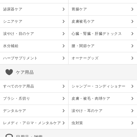
泌尿器ケア
胃腸ケア
シニアケア
皮膚被毛ケア
涙やけ・目のケア
心臓・腎臓・肝臓デトックス
水分補給
腰・関節ケア
ハーブサプリメント
オーナーグッズ
ケア用品
すべてのケア用品
シャンプー・コンディショナー
ブラシ・爪切り
皮膚・被毛・肉球ケア
デンタルケア
涙やけ・耳のケア
レメディ・アロマ・メンタルケア
虫対策
日用品・雑貨