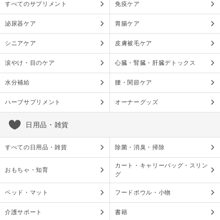
すべてのサプリメント
免疫ケア
泌尿器ケア
胃腸ケア
シニアケア
皮膚被毛ケア
涙やけ・目のケア
心臓・腎臓・肝臓デトックス
水分補給
腰・関節ケア
ハーブサプリメント
オーナーグッズ
日用品・雑貨
すべての日用品・雑貨
除菌・消臭・掃除
カート・キャリーバッグ・スリン
おもちゃ・知育
グ
ベッド・マット
フードボウル・小物
介護サポート
書籍