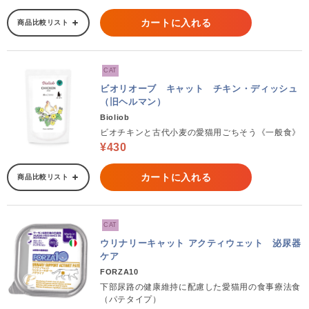
カートに入れる
商品比較リスト
CAT
ビオリオーブ キャット チキン・ディッシュ
（旧ヘルマン）
Bioliob
ビオチキンと古代小麦の愛猫用ごちそう《一般食》
¥430
カートに入れる
商品比較リスト
CAT
ウリナリーキャット アクティウェット 泌尿器
ケア
FORZA10
下部尿路の健康維持に配慮した愛猫用の食事療法食
（パテタイプ）