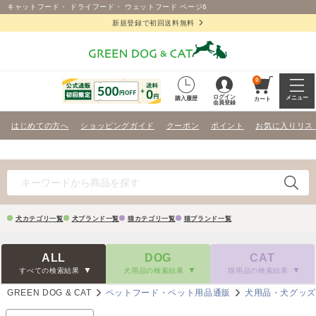
キャットフード・ ドライフード・ ウェットフード ページ6
新規登録で初回送料無料
0
ログイン
メニュー
購入履歴
カート
会員登録
はじめての方へ
ショッピングガイド
クーポン
ポイント
お気に入りリス
犬カテゴリ一覧
犬ブランド一覧
猫カテゴリ一覧
猫ブランド一覧
ALL
DOG
CAT
すべての検索結果
犬用品の検索結果
猫用品の検索結果
GREEN DOG & CAT
ペットフード・ペット用品通販
犬用品・犬グッ