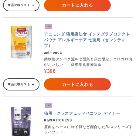
カートに入れる
商品比較リスト
CAT
アニモンダ 猫用療法食 インテグラプロテクト
パウチ アレルギーケア 七面鳥（センシティ
ブ）
animonda
動物性タンパク源を七面鳥と鶏に限定。コロコロ肉
がおいしい 愛猫用食事療法食
¥396
カートに入れる
商品比較リスト
CAT
猫用 グラスフェッドベニソン ディナー
KIWI KITCHENS
鹿肉をベースに緑イ貝など配合したRawフリーズド
ライフード