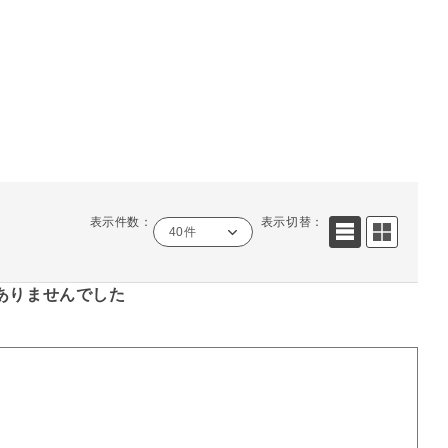
表示件数：
表示切替：
40件
ありませんでした