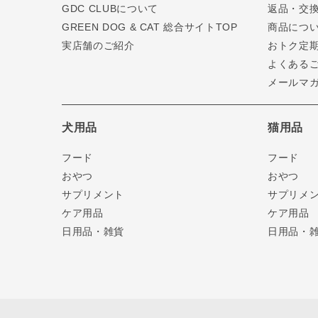
GDC CLUBについて
返品・交
GREEN DOG & CAT 総合サイトTOP
商品につ
実店舗のご紹介
おトク定
よくある
メールマ
犬用品
猫用品
フード
フード
おやつ
おやつ
サプリメント
サプリメ
ケア用品
ケア用品
日用品・雑貨
日用品・