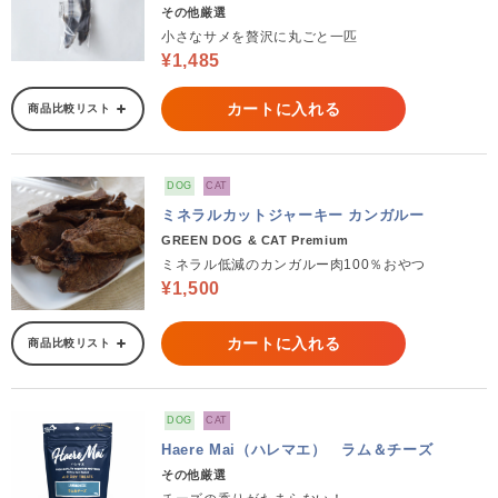
その他厳選
小さなサメを贅沢に丸ごと一匹
¥1,485
カートに入れる
商品比較リスト
DOG
CAT
ミネラルカットジャーキー カンガルー
GREEN DOG & CAT Premium
ミネラル低減のカンガルー肉100％おやつ
¥1,500
カートに入れる
商品比較リスト
DOG
CAT
Haere Mai（ハレマエ） ラム＆チーズ
その他厳選