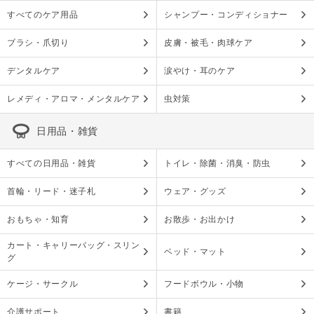
すべてのケア用品
シャンプー・コンディショナー
ブラシ・爪切り
皮膚・被毛・肉球ケア
デンタルケア
涙やけ・耳のケア
レメディ・アロマ・メンタルケア
虫対策
日用品・雑貨
すべての日用品・雑貨
トイレ・除菌・消臭・防虫
首輪・リード・迷子札
ウェア・グッズ
おもちゃ・知育
お散歩・お出かけ
カート・キャリーバッグ・スリン
ベッド・マット
グ
ケージ・サークル
フードボウル・小物
介護サポート
書籍