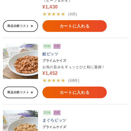
（ビーフ＆ホキ）
¥1,430
★★★★★
(4件)
カートに入れる
商品比較リスト
DOG
CAT
鮭ビッツ
プライムケイズ
お魚の旨みをギュッとひと粒に凝縮！
¥1,452
★★★★★
(48件)
カートに入れる
商品比較リスト
DOG
CAT
まぐろビッツ
プライムケイズ