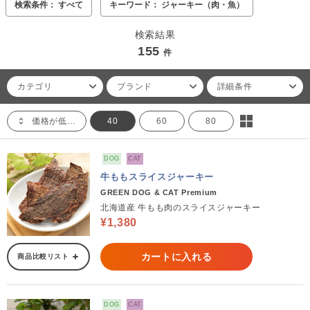
検索条件： すべて
キーワード： ジャーキー（肉・魚）
検索結果
155
件
カテゴリ
ブランド
詳細条件
価格が低い順
40
60
80
DOG
CAT
牛ももスライスジャーキー
GREEN DOG & CAT Premium
北海道産 牛もも肉のスライスジャーキー
¥1,380
カートに入れる
商品比較リスト
DOG
CAT