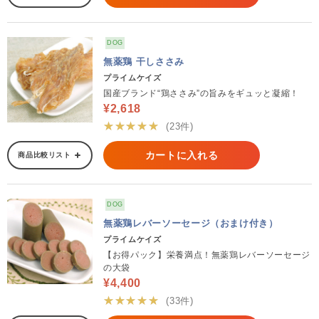
DOG
無薬鶏 干しささみ
プライムケイズ
国産ブランド“鶏ささみ”の旨みをギュッと凝縮！
¥2,618
★★★★★
(23件)
カートに入れる
商品比較リスト
DOG
無薬鶏レバーソーセージ（おまけ付き）
プライムケイズ
【お得パック】栄養満点！無薬鶏レバーソーセージ
の大袋
¥4,400
★★★★★
(33件)