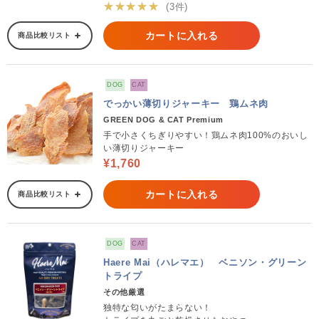
★★★★★
(3件)
カートに入れる
商品比較リスト
DOG
CAT
でっかい薄切りジャーキー 鶏ムネ肉
GREEN DOG & CAT Premium
手で小さくちぎりやすい！鶏ムネ肉100%のおいし
い薄切りジャーキー
¥1,760
カートに入れる
商品比較リスト
DOG
CAT
Haere Mai（ハレマエ） ベニソン・グリーン
トライプ
その他厳選
独特な匂いがたまらない！