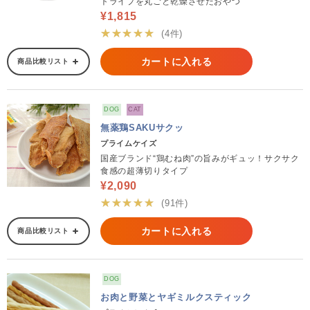
トライプを丸ごと乾燥させたおやつ
¥1,815
★★★★★
(4件)
カートに入れる
商品比較リスト
DOG
CAT
無薬鶏SAKUサクッ
プライムケイズ
国産ブランド“鶏むね肉”の旨みがギュッ！サクサク
食感の超薄切りタイプ
¥2,090
★★★★★
(91件)
カートに入れる
商品比較リスト
DOG
お肉と野菜とヤギミルクスティック