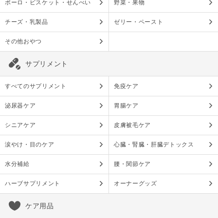
ボーロ・ビスケット・せんべい
野菜・果物
チーズ・乳製品
ゼリー・ペースト
その他おやつ
サプリメント
すべてのサプリメント
免疫ケア
泌尿器ケア
胃腸ケア
シニアケア
皮膚被毛ケア
涙やけ・目のケア
心臓・腎臓・肝臓デトックス
水分補給
腰・関節ケア
ハーブサプリメント
オーナーグッズ
ケア用品