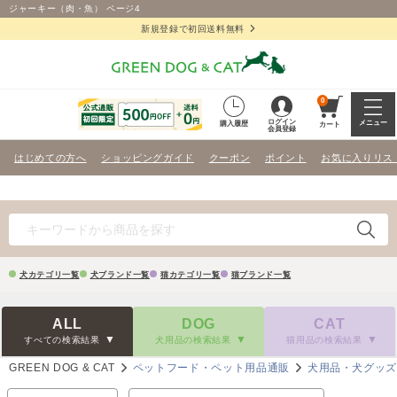
ジャーキー（肉・魚） ページ4
新規登録で初回送料無料
0
ログイン
メニュー
購入履歴
カート
会員登録
はじめての方へ
ショッピングガイド
クーポン
ポイント
お気に入りリス
犬カテゴリ一覧
犬ブランド一覧
猫カテゴリ一覧
猫ブランド一覧
ALL
DOG
CAT
すべての検索結果
犬用品の検索結果
猫用品の検索結果
GREEN DOG & CAT
ペットフード・ペット用品通販
犬用品・犬グッ