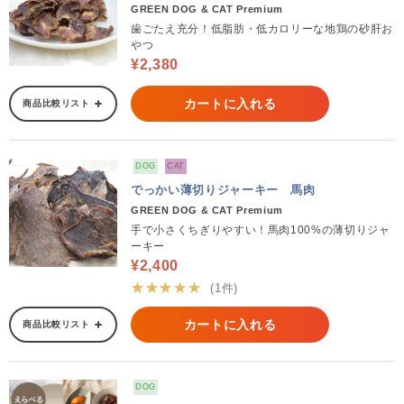
GREEN DOG & CAT Premium
歯ごたえ充分！低脂肪・低カロリーな地鶏の砂肝お
やつ
¥2,380
カートに入れる
商品比較リスト
DOG
CAT
でっかい薄切りジャーキー 馬肉
GREEN DOG & CAT Premium
手で小さくちぎりやすい！馬肉100%の薄切りジャ
ーキー
¥2,400
★★★★★
(1件)
カートに入れる
商品比較リスト
DOG