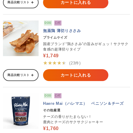
カートに入れる
商品比較リスト
DOG
CAT
無薬鶏 薄切りささみ
プライムケイズ
国産ブランド“鶏ささみ”の旨みがギュッ！サクサク
食感の超薄切りタイプ
¥1,749
★★★★★
(23件)
カートに入れる
商品比較リスト
DOG
CAT
Haere Mai（ハレマエ） ベニソン＆チーズ
その他厳選
チーズの香りがたまらない！
鹿肉とチーズのサクサクジャーキー
¥1,760