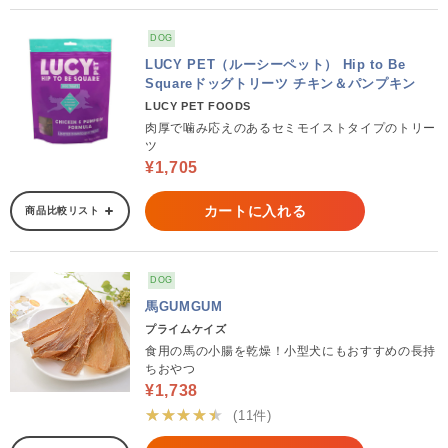
DOG
LUCY PET（ルーシーペット） Hip to Be
Squareドッグトリーツ チキン＆パンプキン
LUCY PET FOODS
肉厚で噛み応えのあるセミモイストタイプのトリー
ツ
¥1,705
カートに入れる
商品比較リスト
DOG
馬GUMGUM
プライムケイズ
食用の馬の小腸を乾燥！小型犬にもおすすめの長持
ちおやつ
¥1,738
★★★★★
(11件)