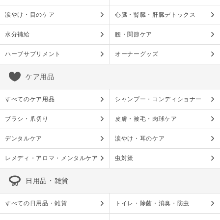
涙やけ・目のケア
心臓・腎臓・肝臓デトックス
水分補給
腰・関節ケア
ハーブサプリメント
オーナーグッズ
ケア用品
すべてのケア用品
シャンプー・コンディショナー
ブラシ・爪切り
皮膚・被毛・肉球ケア
デンタルケア
涙やけ・耳のケア
レメディ・アロマ・メンタルケア
虫対策
日用品・雑貨
すべての日用品・雑貨
トイレ・除菌・消臭・防虫