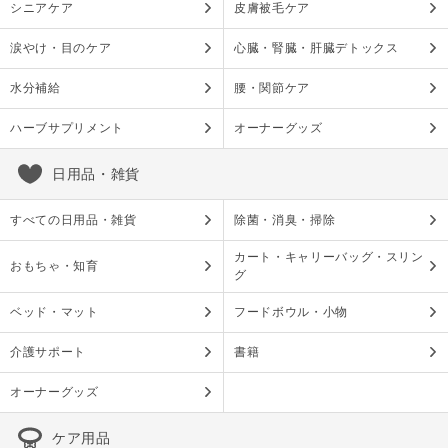
シニアケア
皮膚被毛ケア
涙やけ・目のケア
心臓・腎臓・肝臓デトックス
水分補給
腰・関節ケア
ハーブサプリメント
オーナーグッズ
日用品・雑貨
すべての日用品・雑貨
除菌・消臭・掃除
カート・キャリーバッグ・スリン
おもちゃ・知育
グ
ベッド・マット
フードボウル・小物
介護サポート
書籍
オーナーグッズ
ケア用品