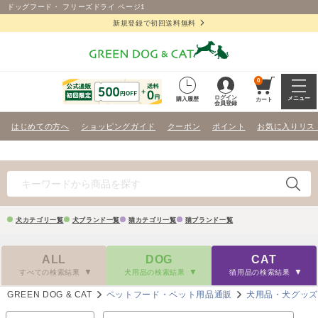
ドッグフード・ フリーズドライ ページ1
新規登録で初回送料無料
0
ログイン
メニュー
購入履歴
カート
会員登録
はじめての方へ
ショッピングガイド
クーポン
ポイント
お気に入りリス
犬カテゴリ一覧
犬ブランド一覧
猫カテゴリ一覧
猫ブランド一覧
ALL
DOG
CAT
すべての検索結果
犬用品の検索結果
猫用品の検索結果
GREEN DOG & CAT
ペットフード・ペット用品通販
犬用品・犬グッ