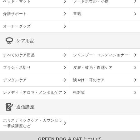
ベッド・マット
フードボウル・小物
介護サポート
書籍
オーナーグッズ
ケア用品
すべてのケア用品
シャンプー・コンディショナー
ブラシ・爪切り
皮膚・被毛・肉球ケア
デンタルケア
涙やけ・耳のケア
レメディ・アロマ・メンタルケア
虫対策
通信講座
ホリスティックケア・カウンセラ
ー養成講座など
GREEN DOG & CAT について