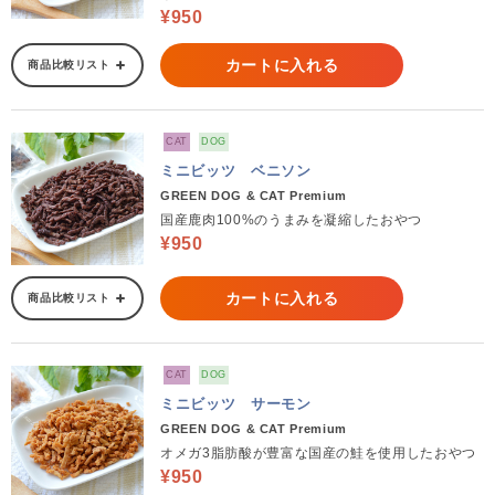
¥950
カートに入れる
商品比較リスト
CAT
DOG
ミニビッツ ベニソン
GREEN DOG & CAT Premium
国産鹿肉100%のうまみを凝縮したおやつ
¥950
カートに入れる
商品比較リスト
CAT
DOG
ミニビッツ サーモン
GREEN DOG & CAT Premium
オメガ3脂肪酸が豊富な国産の鮭を使用したおやつ
¥950