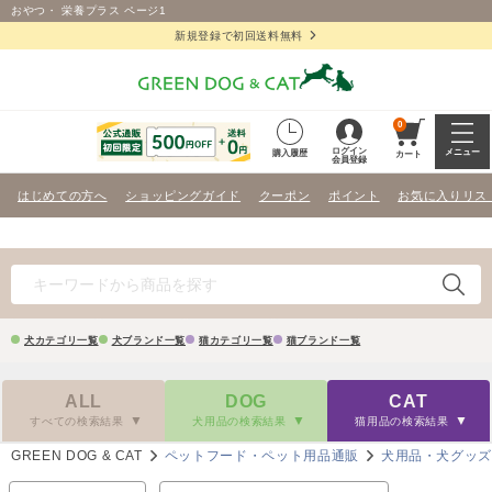
おやつ・ 栄養プラス ページ1
新規登録で初回送料無料
0
ログイン
メニュー
購入履歴
カート
会員登録
はじめての方へ
ショッピングガイド
クーポン
ポイント
お気に入りリス
犬カテゴリ一覧
犬ブランド一覧
猫カテゴリ一覧
猫ブランド一覧
ALL
DOG
CAT
すべての検索結果
犬用品の検索結果
猫用品の検索結果
GREEN DOG & CAT
ペットフード・ペット用品通販
犬用品・犬グッ