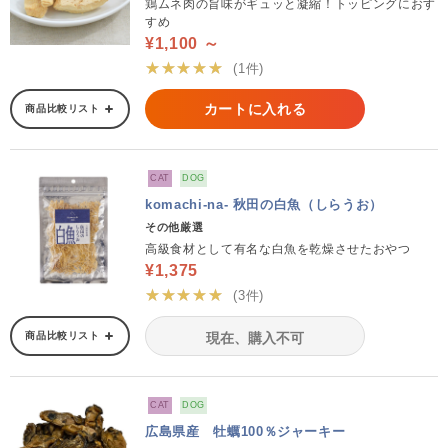
鶏ムネ肉の旨味がギュッと凝縮！トッピングにおす
すめ
¥1,100 ～
★★★★★
(1件)
カートに入れる
商品比較リスト
CAT
DOG
komachi-na- 秋田の白魚（しらうお）
その他厳選
高級食材として有名な白魚を乾燥させたおやつ
¥1,375
★★★★★
(3件)
商品比較リスト
現在、購入不可
CAT
DOG
広島県産 牡蠣100％ジャーキー