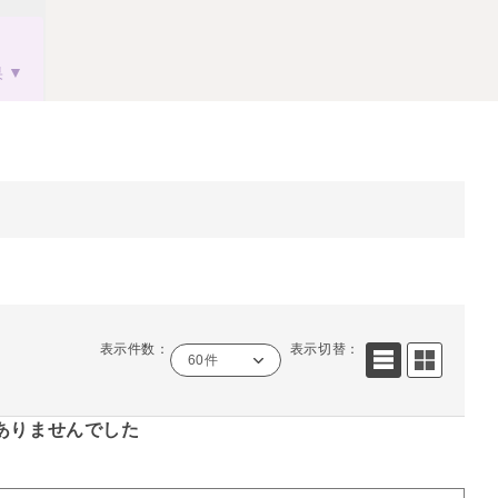
果
表示件数：
表示切替：
60件
ありませんでした