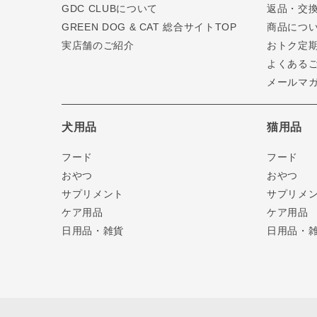
GDC CLUBについて
返品・交
GREEN DOG & CAT 総合サイトTOP
商品につ
実店舗のご紹介
おトク定
よくある
メールマ
犬用品
猫用品
フード
フード
おやつ
おやつ
サプリメント
サプリメ
ケア用品
ケア用品
日用品・雑貨
日用品・