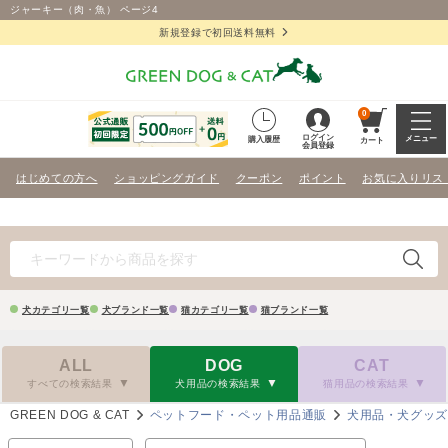
ジャーキー（肉・魚） ページ4
新規登録で初回送料無料
0
ログイン
メニュー
購入履歴
カート
会員登録
はじめての方へ
ショッピングガイド
クーポン
ポイント
お気に入りリス
犬カテゴリ一覧
犬ブランド一覧
猫カテゴリ一覧
猫ブランド一覧
ALL
DOG
CAT
すべての検索結果
犬用品の検索結果
猫用品の検索結果
GREEN DOG & CAT
ペットフード・ペット用品通販
犬用品・犬グッ