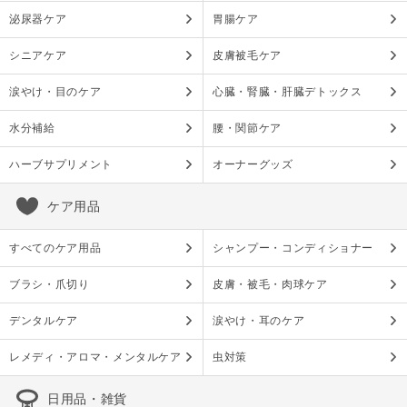
泌尿器ケア
胃腸ケア
シニアケア
皮膚被毛ケア
涙やけ・目のケア
心臓・腎臓・肝臓デトックス
水分補給
腰・関節ケア
ハーブサプリメント
オーナーグッズ
ケア用品
すべてのケア用品
シャンプー・コンディショナー
ブラシ・爪切り
皮膚・被毛・肉球ケア
デンタルケア
涙やけ・耳のケア
レメディ・アロマ・メンタルケア
虫対策
日用品・雑貨