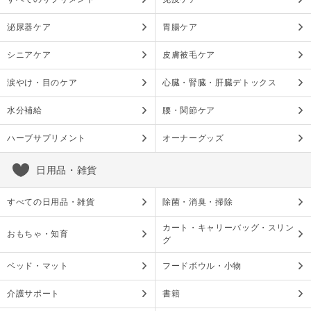
泌尿器ケア
胃腸ケア
シニアケア
皮膚被毛ケア
涙やけ・目のケア
心臓・腎臓・肝臓デトックス
水分補給
腰・関節ケア
ハーブサプリメント
オーナーグッズ
日用品・雑貨
すべての日用品・雑貨
除菌・消臭・掃除
カート・キャリーバッグ・スリン
おもちゃ・知育
グ
ベッド・マット
フードボウル・小物
介護サポート
書籍