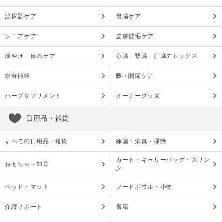
泌尿器ケア
胃腸ケア
シニアケア
皮膚被毛ケア
涙やけ・目のケア
心臓・腎臓・肝臓デトックス
水分補給
腰・関節ケア
ハーブサプリメント
オーナーグッズ
日用品・雑貨
すべての日用品・雑貨
除菌・消臭・掃除
カート・キャリーバッグ・スリン
おもちゃ・知育
グ
ベッド・マット
フードボウル・小物
介護サポート
書籍