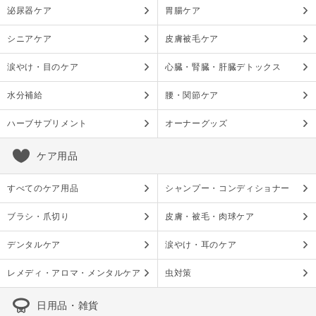
泌尿器ケア
胃腸ケア
シニアケア
皮膚被毛ケア
涙やけ・目のケア
心臓・腎臓・肝臓デトックス
水分補給
腰・関節ケア
ハーブサプリメント
オーナーグッズ
ケア用品
すべてのケア用品
シャンプー・コンディショナー
ブラシ・爪切り
皮膚・被毛・肉球ケア
デンタルケア
涙やけ・耳のケア
レメディ・アロマ・メンタルケア
虫対策
日用品・雑貨