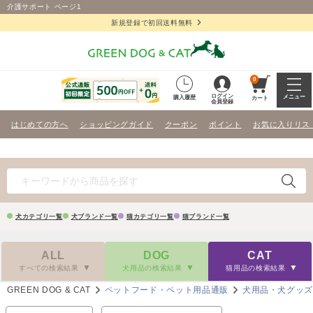
介護サポート ページ1
新規登録で初回送料無料
0
ログイン
メニュー
購入履歴
カート
会員登録
はじめての方へ
ショッピングガイド
クーポン
ポイント
お気に入りリス
犬カテゴリ一覧
犬ブランド一覧
猫カテゴリ一覧
猫ブランド一覧
ALL
DOG
CAT
すべての検索結果
犬用品の検索結果
猫用品の検索結果
GREEN DOG & CAT
ペットフード・ペット用品通販
犬用品・犬グッ