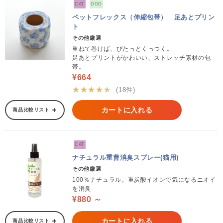
CAT
DOG
ペットフレックス（伸縮包帯） 足あとプリン
ト
その他厳選
重ねて巻けば、ぴたっとくっつく。
足あとプリントがかわいい、ストレッチ素材の包
帯。
¥664
★★★★★
(18件)
カートに入れる
商品比較リスト
CAT
ナチュラル重曹消臭スプレー(猫用)
その他厳選
100％ナチュラル。重炭酸イオンで気になるニオイ
を消臭
¥880 ～
カートに入れる
商品比較リスト