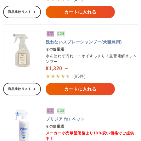
カートに入れる
商品比較リスト
CAT
DOG
洗わないスプレーシャンプー(犬猫兼用)
その他厳選
水を使わず汚れ・ニオイすっきり！重曹電解水シャ
ンプー
¥1,320 ～
★★★★★
(95件)
カートに入れる
商品比較リスト
CAT
DOG
プリジア for ペット
その他厳選
メーカー小売希望価格より10％安い価格でご提供
中！