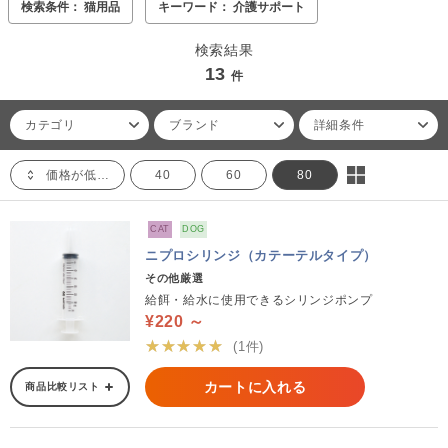
検索条件： 猫用品
キーワード： 介護サポート
検索結果
13
件
カテゴリ
ブランド
詳細条件
価格が低い順
40
60
80
CAT
DOG
ニプロシリンジ（カテーテルタイプ）
その他厳選
給餌・給水に使用できるシリンジポンプ
¥220 ～
★★★★★
(1件)
カートに入れる
商品比較リスト