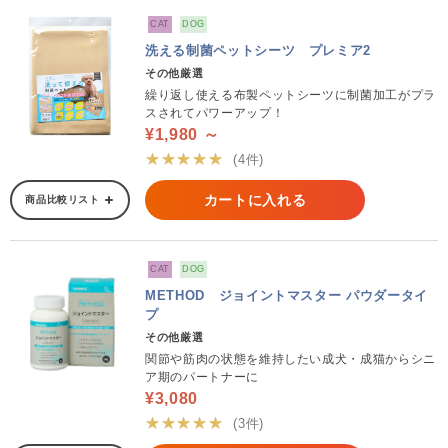
CAT
DOG
洗える制菌ペットシーツ プレミア2
その他厳選
繰り返し使える布製ペットシーツに制菌加工がプラ
スされてパワーアップ！
¥1,980 ～
★★★★★
(4件)
カートに入れる
商品比較リスト
CAT
DOG
METHOD ジョイントマスター パウダータイ
プ
その他厳選
関節や筋肉の状態を維持したい成犬・成猫からシニ
ア期のパートナーに
¥3,080
★★★★★
(3件)