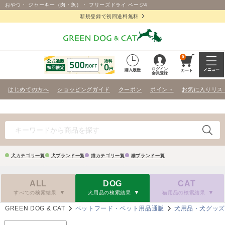
おやつ・ ジャーキー（肉・魚）・ フリーズドライ ページ4
新規登録で初回送料無料
0
ログイン
メニュー
購入履歴
カート
会員登録
はじめての方へ
ショッピングガイド
クーポン
ポイント
お気に入りリス
犬カテゴリ一覧
犬ブランド一覧
猫カテゴリ一覧
猫ブランド一覧
ALL
DOG
CAT
すべての検索結果
犬用品の検索結果
猫用品の検索結果
GREEN DOG & CAT
ペットフード・ペット用品通販
犬用品・犬グッ