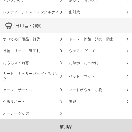
デンタルケア
涙やけ・耳のケア
レメディ・アロマ・メンタルケア
虫対策
日用品・雑貨
すべての日用品・雑貨
トイレ・除菌・消臭・防虫
首輪・リード・迷子札
ウェア・グッズ
おもちゃ・知育
お散歩・お出かけ
カート・キャリーバッグ・スリン
ベッド・マット
グ
ケージ・サークル
フードボウル・小物
介護サポート
書籍
オーナーグッズ
猫用品