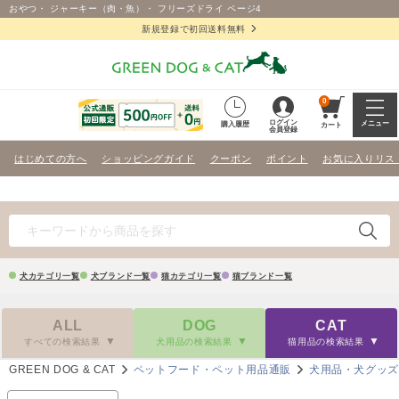
おやつ・ ジャーキー（肉・魚）・ フリーズドライ ページ4
新規登録で初回送料無料
0
ログイン
メニュー
購入履歴
カート
会員登録
はじめての方へ
ショッピングガイド
クーポン
ポイント
お気に入りリス
犬カテゴリ一覧
犬ブランド一覧
猫カテゴリ一覧
猫ブランド一覧
ALL
DOG
CAT
すべての検索結果
犬用品の検索結果
猫用品の検索結果
GREEN DOG & CAT
ペットフード・ペット用品通販
犬用品・犬グッ