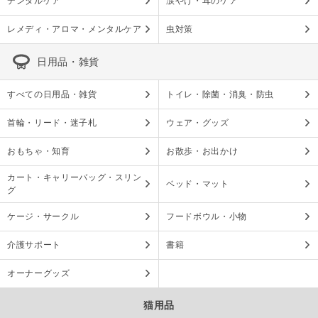
デンタルケア
涙やけ・耳のケア
レメディ・アロマ・メンタルケア
虫対策
日用品・雑貨
すべての日用品・雑貨
トイレ・除菌・消臭・防虫
首輪・リード・迷子札
ウェア・グッズ
おもちゃ・知育
お散歩・お出かけ
カート・キャリーバッグ・スリン
ベッド・マット
グ
ケージ・サークル
フードボウル・小物
介護サポート
書籍
オーナーグッズ
猫用品