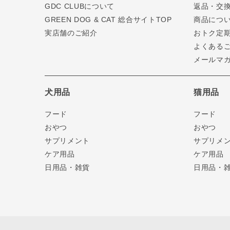
GDC CLUBについて
返品・交
GREEN DOG & CAT 総合サイトTOP
商品につ
実店舗のご紹介
おトク定
よくある
メールマ
犬用品
猫用品
フード
フード
おやつ
おやつ
サプリメント
サプリメ
ケア用品
ケア用品
日用品・雑貨
日用品・