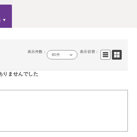
果
表示件数：
表示切替：
80件
ありませんでした