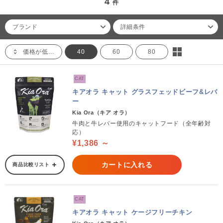
4
件
ブランド
詳細条件
価格が低い順
40
60
80
CAT
キアオラ キャット グラスフェッドビーフ&レバ
ー
Kia Ora（キア オラ）
牛肉と牛レバー使用のキャットフード（全年齢対
応）
¥1,386 ～
カートに入れる
商品比較リスト
CAT
キアオラ キャット ケージフリーチキン