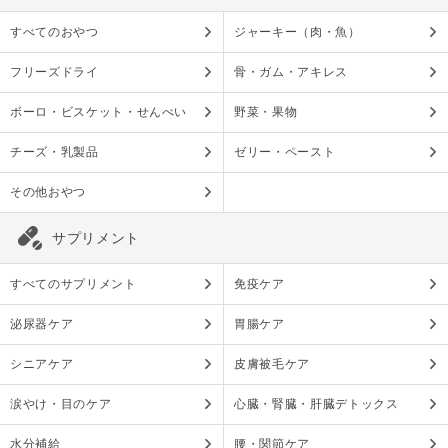
すべてのおやつ
ジャーキー（肉・魚）
フリーズドライ
骨・ガム・アキレス
ボーロ・ビスケット・せんべい
野菜・果物
チーズ・乳製品
ゼリー・ペースト
その他おやつ
サプリメント
すべてのサプリメント
免疫ケア
泌尿器ケア
胃腸ケア
シニアケア
皮膚被毛ケア
涙やけ・目のケア
心臓・腎臓・肝臓デトックス
水分補給
腰・関節ケア