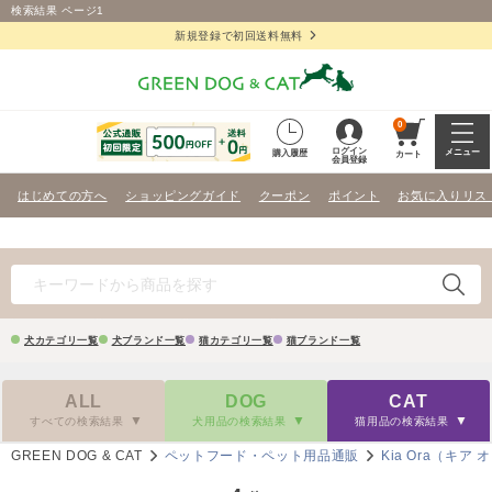
検索結果 ページ1
新規登録で初回送料無料
0
ログイン
メニュー
購入履歴
カート
会員登録
はじめての方へ
ショッピングガイド
クーポン
ポイント
お気に入りリス
犬カテゴリ一覧
犬ブランド一覧
猫カテゴリ一覧
猫ブランド一覧
ALL
DOG
CAT
すべての検索結果
犬用品の検索結果
猫用品の検索結果
GREEN DOG & CAT
ペットフード・ペット用品通販
Kia Ora（キア 