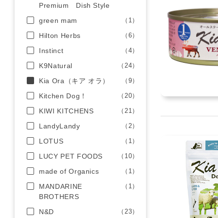
Premium Dish Style
green mam
（1）
Hilton Herbs
（6）
Instinct
（4）
K9Natural
（24）
Kia Ora（キア オラ）
（9）
Kitchen Dog！
（20）
KIWI KITCHENS
（21）
LandyLandy
（2）
LOTUS
（1）
LUCY PET FOODS
（10）
made of Organics
（1）
MANDARINE
（1）
BROTHERS
N&D
（23）