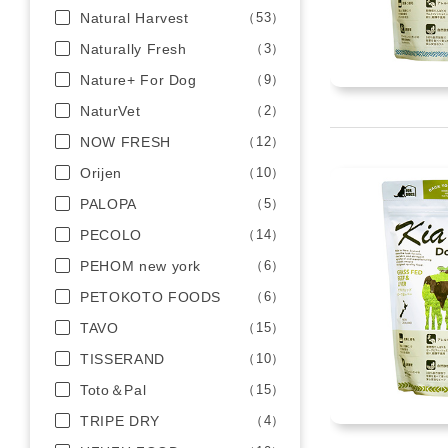
Natural Harvest
（53）
Naturally Fresh
（3）
Nature+ For Dog
（9）
NaturVet
（2）
NOW FRESH
（12）
Orijen
（10）
PALOPA
（5）
PECOLO
（14）
PEHOM new york
（6）
PETOKOTO FOODS
（6）
TAVO
（15）
TISSERAND
（10）
Toto＆Pal
（15）
TRIPE DRY
（4）