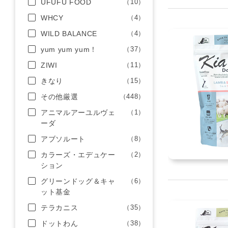
UFUFU FOOD
（10）
WHCY
（4）
WILD BALANCE
（4）
yum yum yum！
（37）
ZIWI
（11）
きなり
（15）
その他厳選
（448）
アニマルアーユルヴェ
（1）
ーダ
アブソルート
（8）
カラーズ・エデュケー
（2）
ション
グリーンドッグ＆キャ
（6）
ット基金
テラカニス
（35）
ドットわん
（38）