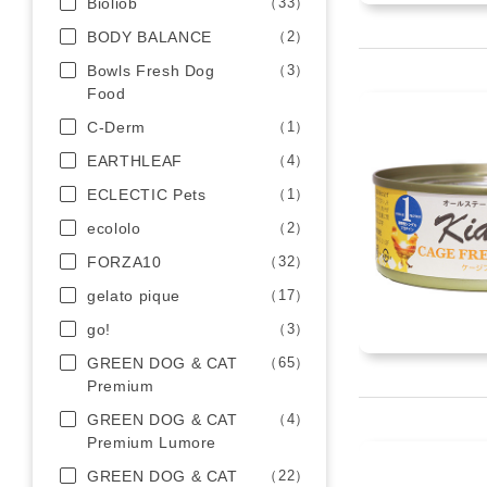
Bioliob
（33）
BODY BALANCE
（2）
Bowls Fresh Dog
（3）
Food
C-Derm
（1）
EARTHLEAF
（4）
ECLECTIC Pets
（1）
ecololo
（2）
FORZA10
（32）
gelato pique
（17）
go!
（3）
GREEN DOG & CAT
（65）
Premium
GREEN DOG & CAT
（4）
Premium Lumore
GREEN DOG & CAT
（22）