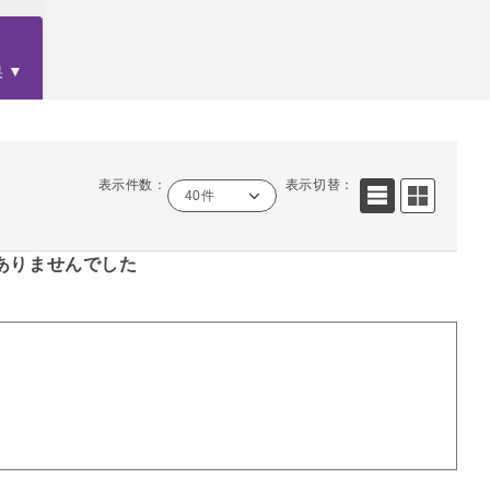
果
表示件数：
表示切替：
40件
ありませんでした