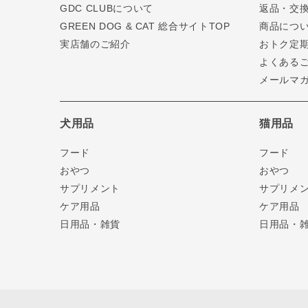
GDC CLUBについて
返品・交
GREEN DOG & CAT 総合サイトTOP
商品につ
実店舗のご紹介
おトク定
よくある
メールマ
犬用品
猫用品
フード
フード
おやつ
おやつ
サプリメント
サプリメ
ケア用品
ケア用品
日用品・雑貨
日用品・