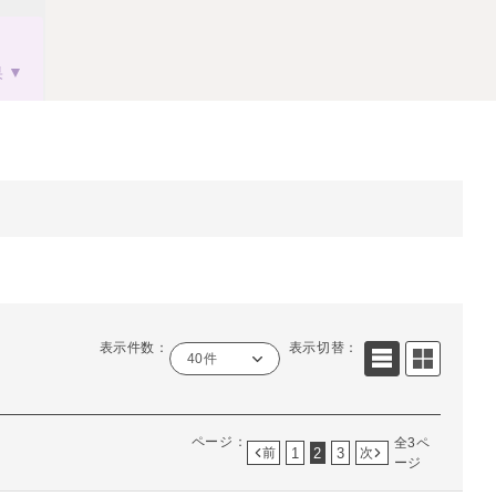
果
表示件数：
表示切替：
40件
ページ：
全3ペ
1
2
3
前
次
ージ