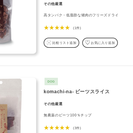
その他厳選
高タンパク・低脂肪な猪肉のフリーズドライ
★★★★★
(1件)
比較リスト追加
お気に入り追加
DOG
komachi-na- ビーツスライス
その他厳選
無農薬のビーツ100％チップ
★★★★★
(3件)