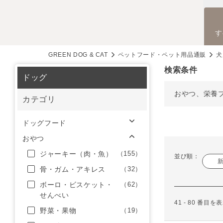
す
GREEN DOG & CAT
ペットフード・ペット用品通販
犬
検索条件
ドッグ
おやつ、栄養
カテゴリ
ドッグフード
おやつ
ジャーキー（肉・魚）
（155）
並び順：
骨・ガム・アキレス
（32）
ボーロ・ビスケット・
（62）
せんべい
41 - 80 番目
野菜・果物
（19）