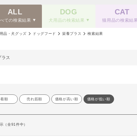
ALL
DOG
CAT
べての検索結果
犬用品の検索結果
猫用品の検索結
用品・犬グッズ
ドッグフード
栄養プラス
検索結果
プラス
新着順
売れ筋順
価格が高い順
価格が低い順
を表示（全91件中）