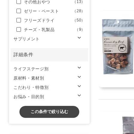
その他おやつ
（13）
ゼリー・ペースト
（28）
フリーズドライ
（50）
チーズ・乳製品
（9）
サプリメント
詳細条件
ライフステージ別
原材料・素材別
こだわり・特徴別
お悩み・目的別
この条件で絞り込む