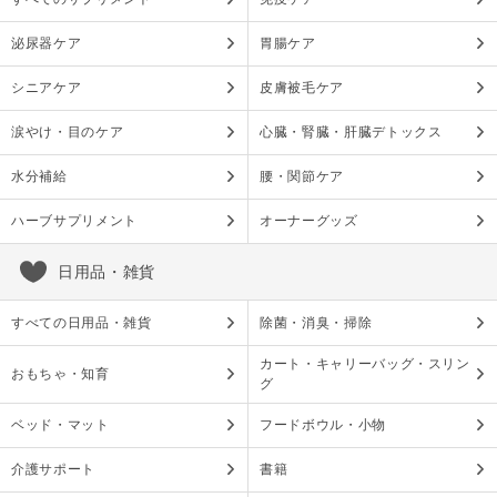
泌尿器ケア
胃腸ケア
シニアケア
皮膚被毛ケア
涙やけ・目のケア
心臓・腎臓・肝臓デトックス
水分補給
腰・関節ケア
ハーブサプリメント
オーナーグッズ
日用品・雑貨
すべての日用品・雑貨
除菌・消臭・掃除
カート・キャリーバッグ・スリン
おもちゃ・知育
グ
ベッド・マット
フードボウル・小物
介護サポート
書籍