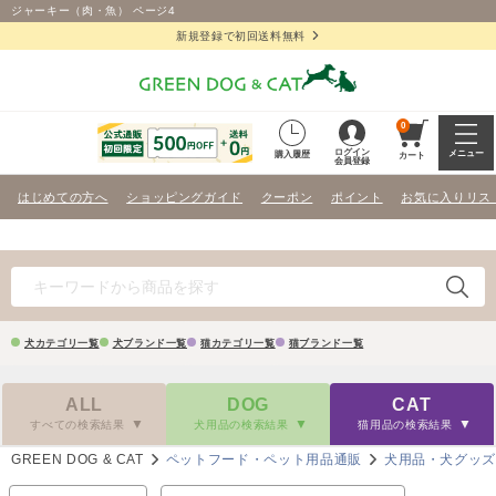
ジャーキー（肉・魚） ページ4
新規登録で初回送料無料
0
ログイン
メニュー
購入履歴
カート
会員登録
はじめての方へ
ショッピングガイド
クーポン
ポイント
お気に入りリス
犬カテゴリ一覧
犬ブランド一覧
猫カテゴリ一覧
猫ブランド一覧
ALL
DOG
CAT
すべての検索結果
犬用品の検索結果
猫用品の検索結果
GREEN DOG & CAT
ペットフード・ペット用品通販
犬用品・犬グッ