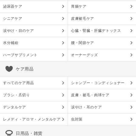
泌尿器ケア
胃腸ケア
シニアケア
皮膚被毛ケア
涙やけ・目のケア
心臓・腎臓・肝臓デトックス
水分補給
腰・関節ケア
ハーブサプリメント
オーナーグッズ
ケア用品
すべてのケア用品
シャンプー・コンディショナー
ブラシ・爪切り
皮膚・被毛・肉球ケア
デンタルケア
涙やけ・耳のケア
レメディ・アロマ・メンタルケア
虫対策
日用品・雑貨