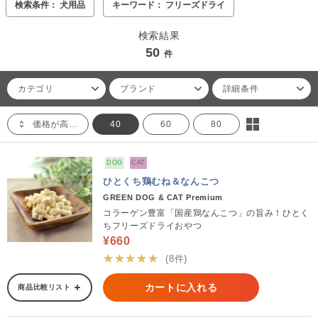
検索条件： 犬用品
キーワード： フリーズドライ
検索結果
50
件
カテゴリ
ブランド
詳細条件
価格が高い順
40
60
80
DOG
CAT
ひとくち鶏むね＆なんこつ
GREEN DOG & CAT Premium
コラーゲン豊富「国産鶏なんこつ」の旨み！ひとく
ちフリーズドライおやつ
¥660
★★★★★
(8件)
カートに入れる
商品比較リスト