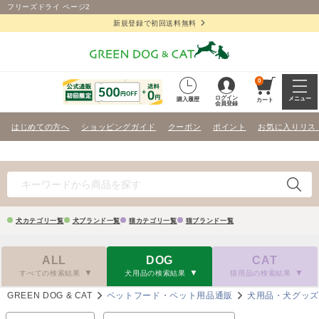
フリーズドライ ページ2
新規登録で初回送料無料
0
ログイン
メニュー
購入履歴
カート
会員登録
はじめての方へ
ショッピングガイド
クーポン
ポイント
お気に入りリス
犬カテゴリ一覧
犬ブランド一覧
猫カテゴリ一覧
猫ブランド一覧
ALL
DOG
CAT
すべての検索結果
犬用品の検索結果
猫用品の検索結果
GREEN DOG & CAT
ペットフード・ペット用品通販
犬用品・犬グッ