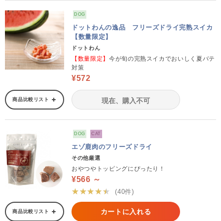
DOG
ドットわんの逸品 フリーズドライ完熟スイカ
【数量限定】
ドットわん
【数量限定】
今が旬の完熟スイカでおいしく夏バテ
対策
¥572
商品比較リスト
現在、購入不可
DOG
CAT
エゾ鹿肉のフリーズドライ
その他厳選
おやつやトッピングにぴったり！
¥566 ～
★★★★★
(40件)
カートに入れる
商品比較リスト