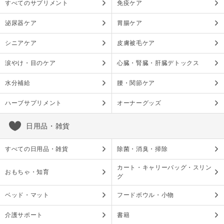
すべてのサプリメント
免疫ケア
泌尿器ケア
胃腸ケア
シニアケア
皮膚被毛ケア
涙やけ・目のケア
心臓・腎臓・肝臓デトックス
水分補給
腰・関節ケア
ハーブサプリメント
オーナーグッズ
日用品・雑貨
すべての日用品・雑貨
除菌・消臭・掃除
カート・キャリーバッグ・スリン
おもちゃ・知育
グ
ベッド・マット
フードボウル・小物
介護サポート
書籍