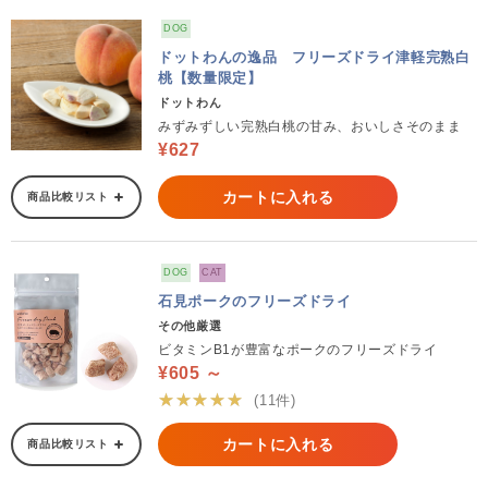
DOG
ドットわんの逸品 フリーズドライ津軽完熟白
桃【数量限定】
ドットわん
みずみずしい完熟白桃の甘み、おいしさそのまま
¥627
カートに入れる
商品比較リスト
DOG
CAT
石見ポークのフリーズドライ
その他厳選
ビタミンB1が豊富なポークのフリーズドライ
¥605 ～
★★★★★
(11件)
カートに入れる
商品比較リスト