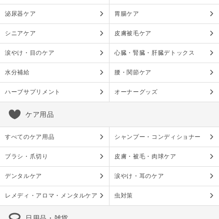
泌尿器ケア
胃腸ケア
シニアケア
皮膚被毛ケア
涙やけ・目のケア
心臓・腎臓・肝臓デトックス
水分補給
腰・関節ケア
ハーブサプリメント
オーナーグッズ
ケア用品
すべてのケア用品
シャンプー・コンディショナー
ブラシ・爪切り
皮膚・被毛・肉球ケア
デンタルケア
涙やけ・耳のケア
レメディ・アロマ・メンタルケア
虫対策
日用品・雑貨