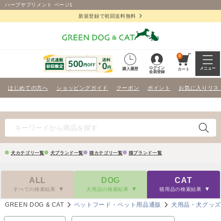
ハーブサプリメント ページ1
新規登録で初回送料無料
0
ログイン
メニュー
購入履歴
カート
会員登録
はじめての方へ
ショッピングガイド
クーポン
ポイント
お気に入りリス
犬カテゴリ一覧
犬ブランド一覧
猫カテゴリ一覧
猫ブランド一覧
ALL
DOG
CAT
すべての検索結果
犬用品の検索結果
猫用品の検索結果
GREEN DOG & CAT
ペットフード・ペット用品通販
犬用品・犬グッ