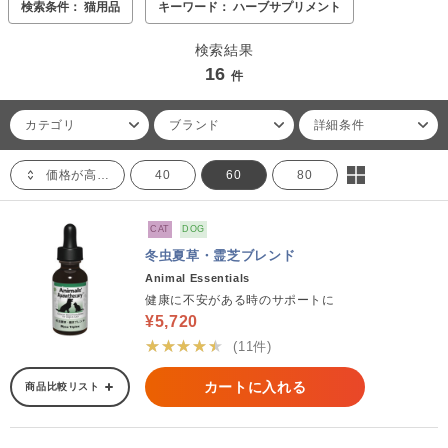
検索条件： 猫用品
キーワード： ハーブサプリメント
検索結果
16
件
カテゴリ
ブランド
詳細条件
価格が高い順
40
60
80
CAT
DOG
冬虫夏草・霊芝ブレンド
Animal Essentials
健康に不安がある時のサポートに
¥5,720
★★★★★
(11件)
カートに入れる
商品比較リスト