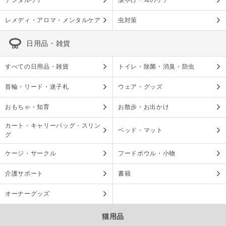
デンタルケア
涙やけ・耳のケア
レメディ・アロマ・メンタルケア
虫対策
日用品・雑貨
すべての日用品・雑貨
トイレ・除菌・消臭・防虫
首輪・リード・迷子札
ウェア・グッズ
おもちゃ・知育
お散歩・お出かけ
カート・キャリーバッグ・スリン
ベッド・マット
グ
ケージ・サークル
フードボウル・小物
介護サポート
書籍
オーナーグッズ
猫用品