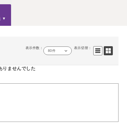
果
表示件数：
表示切替：
80件
ありませんでした