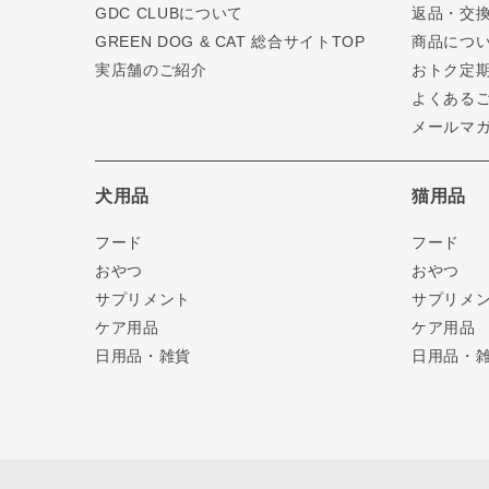
GDC CLUBについて
返品・交
GREEN DOG & CAT 総合サイトTOP
商品につ
実店舗のご紹介
おトク定
よくある
メールマ
犬用品
猫用品
フード
フード
おやつ
おやつ
サプリメント
サプリメ
ケア用品
ケア用品
日用品・雑貨
日用品・