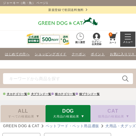
ジャーキー（肉・魚） ページ1
新規登録で初回送料無料
0
ログイン
メニュー
購入履歴
カート
会員登録
はじめての方へ
ショッピングガイド
クーポン
ポイント
お気に入りリス
犬カテゴリ一覧
犬ブランド一覧
猫カテゴリ一覧
猫ブランド一覧
ALL
DOG
CAT
すべての検索結果
犬用品の検索結果
猫用品の検索結果
GREEN DOG & CAT
ペットフード・ペット用品通販
犬用品・犬グッ