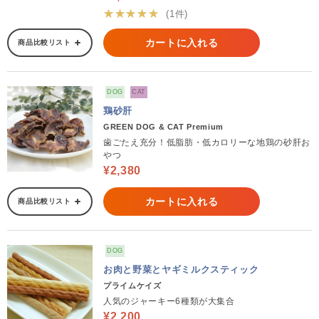
★★★★★
(1件)
カートに入れる
商品比較リスト
DOG
CAT
鶏砂肝
GREEN DOG & CAT Premium
歯ごたえ充分！低脂肪・低カロリーな地鶏の砂肝お
やつ
¥2,380
カートに入れる
商品比較リスト
DOG
お肉と野菜とヤギミルクスティック
プライムケイズ
人気のジャーキー6種類が大集合
¥2,200