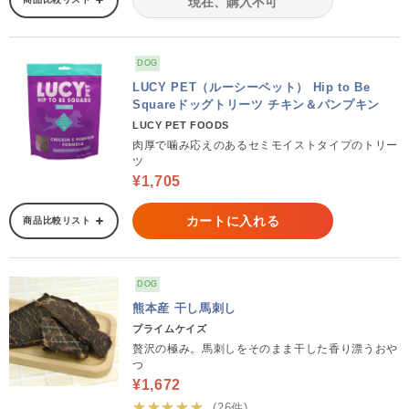
現在、購入不可
DOG
LUCY PET（ルーシーペット） Hip to Be
Squareドッグトリーツ チキン＆パンプキン
LUCY PET FOODS
肉厚で噛み応えのあるセミモイストタイプのトリー
ツ
¥1,705
カートに入れる
商品比較リスト
DOG
熊本産 干し馬刺し
プライムケイズ
贅沢の極み。馬刺しをそのまま干した香り漂うおや
つ
¥1,672
★★★★★
(26件)