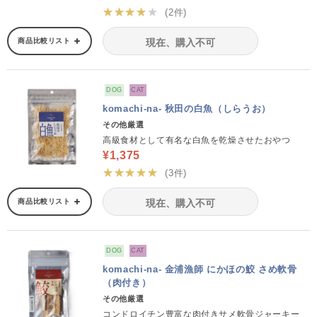
★★★★★
(2件)
商品比較リスト
現在、購入不可
DOG
CAT
komachi-na- 秋田の白魚（しらうお）
その他厳選
高級食材として有名な白魚を乾燥させたおやつ
¥1,375
★★★★★
(3件)
商品比較リスト
現在、購入不可
DOG
CAT
komachi-na- 金浦漁師 にかほの鮫 さめ軟骨
（肉付き）
その他厳選
コンドロイチン豊富な肉付きサメ軟骨ジャーキー