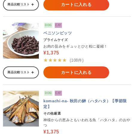
カートに入れる
商品比較リスト
DOG
CAT
ベニソンビッツ
プライムケイズ
お肉の旨みをギュッとひと粒に凝縮！
¥1,375
★★★★★
(108件)
カートに入れる
商品比較リスト
DOG
CAT
komachi-na- 秋田の鰰（ハタハタ）【季節限
定】
その他厳選
神様からの恵みともいわれる魚「ハタハタ」のおや
つ
¥1,375