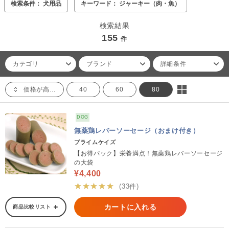
検索条件： 犬用品
キーワード： ジャーキー（肉・魚）
検索結果
155
件
カテゴリ
ブランド
詳細条件
価格が高い順
40
60
80
DOG
無薬鶏レバーソーセージ（おまけ付き）
プライムケイズ
【お得パック】栄養満点！無薬鶏レバーソーセージ
の大袋
¥4,400
★★★★★
(33件)
カートに入れる
商品比較リスト