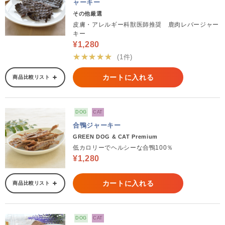
ャーキー
その他厳選
皮膚・アレルギー科獣医師推奨 鹿肉レバージャー
キー
¥1,280
★★★★★
(1件)
カートに入れる
商品比較リスト
DOG
CAT
合鴨ジャーキー
GREEN DOG & CAT Premium
低カロリーでヘルシーな合鴨100％
¥1,280
カートに入れる
商品比較リスト
DOG
CAT