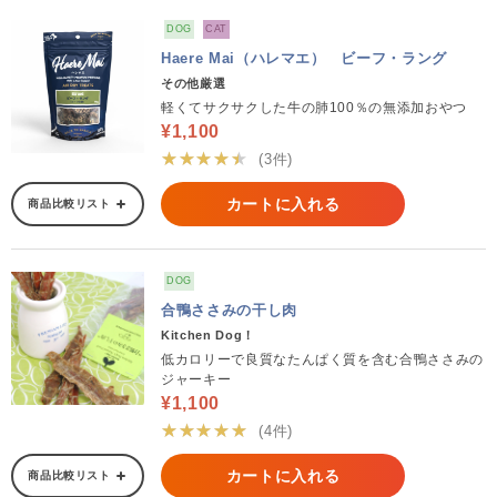
DOG
CAT
Haere Mai（ハレマエ） ビーフ・ラング
その他厳選
軽くてサクサクした牛の肺100％の無添加おやつ
¥1,100
★★★★★
(3件)
カートに入れる
商品比較リスト
DOG
合鴨ささみの干し肉
Kitchen Dog！
低カロリーで良質なたんぱく質を含む合鴨ささみの
ジャーキー
¥1,100
★★★★★
(4件)
カートに入れる
商品比較リスト