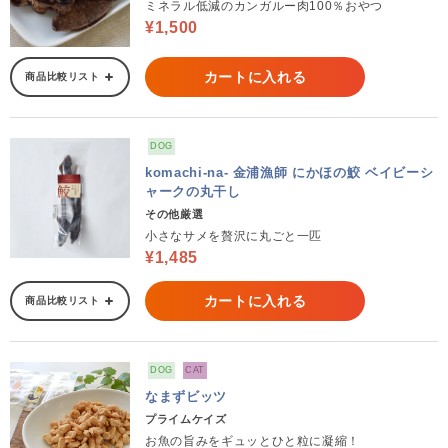
ミネラル低減のカンガルー肉100％おやつ
¥1,500
カートに入れる
商品比較リスト
DOG
komachi-na- 金浦漁師 にかほの鮫 ベイビーシ
ャークの丸干し
その他厳選
小さなサメを贅沢に丸ごと一匹
¥1,485
カートに入れる
商品比較リスト
DOG
CAT
なまずビッツ
プライムケイズ
お魚の旨みをギュッとひと粒に凝縮！