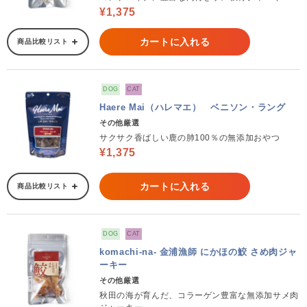
¥1,375
カートに入れる
商品比較リスト
DOG
CAT
Haere Mai（ハレマエ） ベニソン・ラング
その他厳選
サクサク香ばしい鹿の肺100％の無添加おやつ
¥1,375
カートに入れる
商品比較リスト
DOG
CAT
komachi-na- 金浦漁師 にかほの鮫 さめ肉ジャ
ーキー
その他厳選
秋田の海が育んだ、コラーゲン豊富な無添加サメ肉