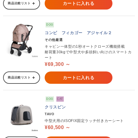
カートに入れる
商品比較リスト
DOG
コンビ フィカゴー アジャイル２
その他厳選
キャビン一体型の1秒オートクローズ機能搭載
耐荷重30kgで中型犬や多頭飼い向けのスマートカ
ート
¥69,300 ～
カートに入れる
商品比較リスト
DOG
CAT
クリスピン
TAVO
中型犬用のISOFIX固定ラッチ付きカーシート
¥60,500 ～