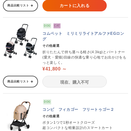
カートに入れる
商品比較リスト
DOG
CAT
コムペット ミリミリライトアルファEGロン
グ
その他厳選
折りたたんで持ち運べる軽さ(4.3kg)とパートナー
(愛犬・愛猫)目線の快適な乗り心地でお出かけをも
っと楽しく。
¥41,800 ～
商品比較リスト
現在、購入不可
DOG
コンビ フィカゴー フリートゥゴー２
その他厳選
ボタン1つで1秒オートクローズ
超コンパクトな軽量設計のスマートカート