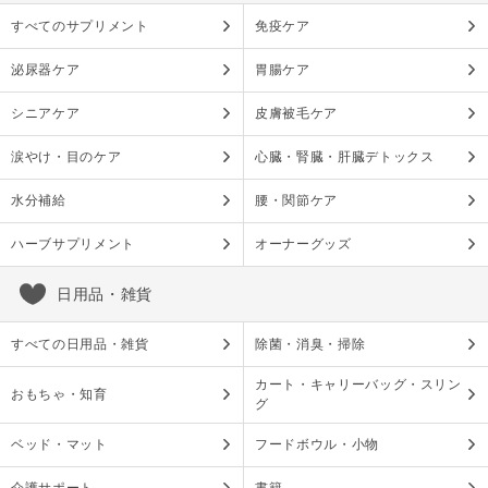
すべてのサプリメント
免疫ケア
泌尿器ケア
胃腸ケア
シニアケア
皮膚被毛ケア
涙やけ・目のケア
心臓・腎臓・肝臓デトックス
水分補給
腰・関節ケア
ハーブサプリメント
オーナーグッズ
日用品・雑貨
すべての日用品・雑貨
除菌・消臭・掃除
カート・キャリーバッグ・スリン
おもちゃ・知育
グ
ベッド・マット
フードボウル・小物