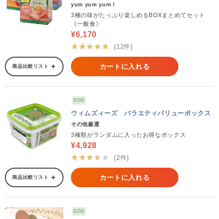
yum yum yum！
3種の味がたっぷり楽しめるBOXまとめてセット
《一般食》
¥6,170
★★★★★
(12件)
カートに入れる
商品比較リスト
DOG
ウィムズィーズ バラエティバリューボックス
その他厳選
3種類がランダムに入ったお得なボックス
¥4,928
★★★★★
(2件)
カートに入れる
商品比較リスト
DOG