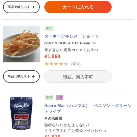
カートに入れる
商品比較リスト
DOG
ターキーアキレス ショート
GREEN DOG & CAT Premium
硬すぎない定番カミカミおやつ
¥1,890
★★★★★
(4件)
商品比較リスト
現在、購入不可
DOG
CAT
Haere Mai（ハレマエ） ベニソン・グリーン
トライプ
その他厳選
独特な匂いがたまらない！
トライプを丸ごと乾燥させたおやつ