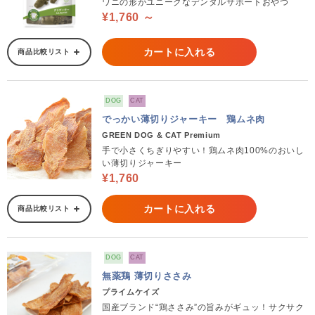
ワニの形がユニークなデンタルサポートおやつ
¥1,760 ～
カートに入れる
商品比較リスト
DOG
CAT
でっかい薄切りジャーキー 鶏ムネ肉
GREEN DOG & CAT Premium
手で小さくちぎりやすい！鶏ムネ肉100%のおいし
い薄切りジャーキー
¥1,760
カートに入れる
商品比較リスト
DOG
CAT
無薬鶏 薄切りささみ
プライムケイズ
国産ブランド“鶏ささみ”の旨みがギュッ！サクサク