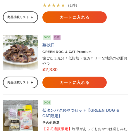
★★★★★
(1件)
カートに入れる
商品比較リスト
DOG
CAT
鶏砂肝
GREEN DOG & CAT Premium
歯ごたえ充分！低脂肪・低カロリーな地鶏の砂肝お
やつ
¥2,380
カートに入れる
商品比較リスト
DOG
低タンパクおやつセット【GREEN DOG &
CAT限定】
その他厳選
【公式通販限定】
制限があってもおやつは楽しみた