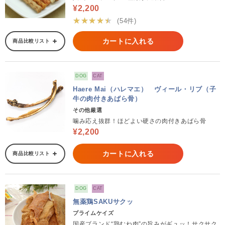
¥2,200
★★★★★
(54件)
カートに入れる
商品比較リスト
DOG
CAT
Haere Mai（ハレマエ） ヴィール・リブ（子
牛の肉付きあばら骨）
その他厳選
噛み応え抜群！ほどよい硬さの肉付きあばら骨
¥2,200
カートに入れる
商品比較リスト
DOG
CAT
無薬鶏SAKUサクッ
プライムケイズ
国産ブランド“鶏むね肉”の旨みがギュッ！サクサク