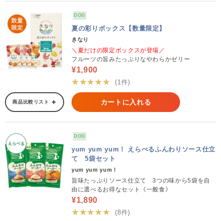
DOG
夏の彩りボックス【数量限定】
きなり
＼夏だけの限定ボックスが登場／
フルーツの旨みたっぷりなやわらかゼリー
¥1,900
★★★★★
(1件)
カートに入れる
商品比較リスト
DOG
yum yum yum！ えらべるふんわりソース仕立
て 5袋セット
yum yum yum！
旨味たっぷりソース仕立て 3つの味から5袋を自
由に選べるお得なセット《一般食》
¥1,890
★★★★★
(8件)