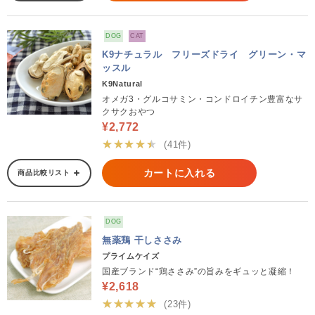
DOG
CAT
K9ナチュラル フリーズドライ グリーン・マ
ッスル
K9Natural
オメガ3・グルコサミン・コンドロイチン豊富なサ
クサクおやつ
¥2,772
★★★★★
(41件)
カートに入れる
商品比較リスト
DOG
無薬鶏 干しささみ
プライムケイズ
国産ブランド“鶏ささみ”の旨みをギュッと凝縮！
¥2,618
★★★★★
(23件)