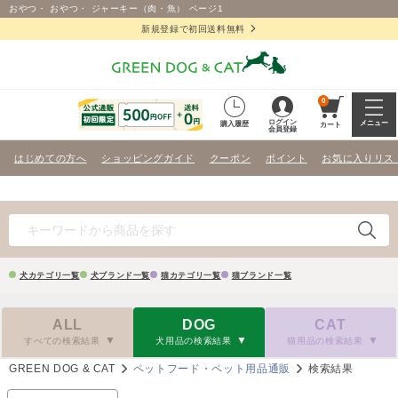
おやつ・ おやつ・ ジャーキー（肉・魚） ページ1
新規登録で初回送料無料
0
ログイン
メニュー
購入履歴
カート
会員登録
はじめての方へ
ショッピングガイド
クーポン
ポイント
お気に入りリス
犬カテゴリ一覧
犬ブランド一覧
猫カテゴリ一覧
猫ブランド一覧
ALL
DOG
CAT
すべての検索結果
犬用品の検索結果
猫用品の検索結果
GREEN DOG & CAT
ペットフード・ペット用品通販
検索結果