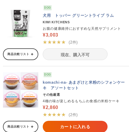
DOG
犬用 トッパー グリーントライプ ラム
KIWI KITCHENS
お腹の健康維持におすすめな天然サプリメント
¥3,003
★★★★★
(2件)
商品比較リスト
現在、購入不可
DOG
komachi-na- あまざけと米粉のシフォンケー
キ アソートセット
その他厳選
4種の味が楽しめるもちふわ食感の米粉ケーキ
¥2,860
★★★★★
(2件)
カートに入れる
商品比較リスト