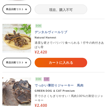
商品比較リスト
現在、購入不可
DOG
デンタルヴィールリブ
Natural Harvest
適度な硬さでバリバリ食べられる！仔牛の肉付きあ
ばら骨
¥2,420
カートに入れる
商品比較リスト
DOG
CAT
でっかい薄切りジャーキー 馬肉
GREEN DOG & CAT Premium
手で小さくちぎりやすい！馬肉100%の薄切りジャ
ーキー
¥2,400