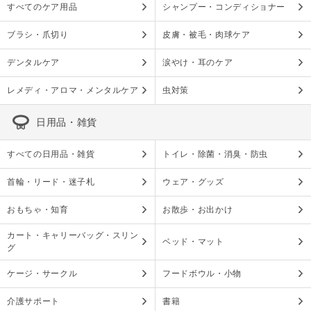
すべてのケア用品
シャンプー・コンディショナー
ブラシ・爪切り
皮膚・被毛・肉球ケア
デンタルケア
涙やけ・耳のケア
レメディ・アロマ・メンタルケア
虫対策
日用品・雑貨
すべての日用品・雑貨
トイレ・除菌・消臭・防虫
首輪・リード・迷子札
ウェア・グッズ
おもちゃ・知育
お散歩・お出かけ
カート・キャリーバッグ・スリン
ベッド・マット
グ
ケージ・サークル
フードボウル・小物
介護サポート
書籍