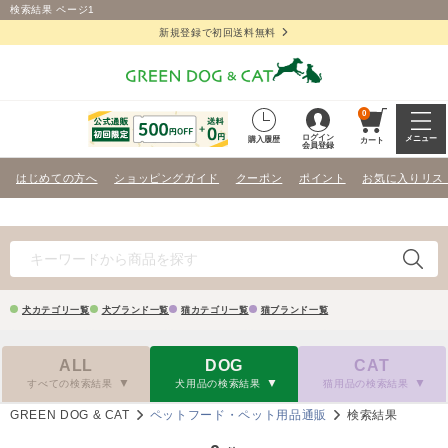
検索結果 ページ1
新規登録で初回送料無料
0
ログイン
メニュー
購入履歴
カート
会員登録
はじめての方へ
ショッピングガイド
クーポン
ポイント
お気に入りリス
犬カテゴリ一覧
犬ブランド一覧
猫カテゴリ一覧
猫ブランド一覧
ALL
DOG
CAT
すべての検索結果
犬用品の検索結果
猫用品の検索結果
GREEN DOG & CAT
ペットフード・ペット用品通販
検索結果